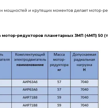
он мощностей и крутящих моментов делает мотор-р
кторов планетарных 3МП (4МП) 50 (тре