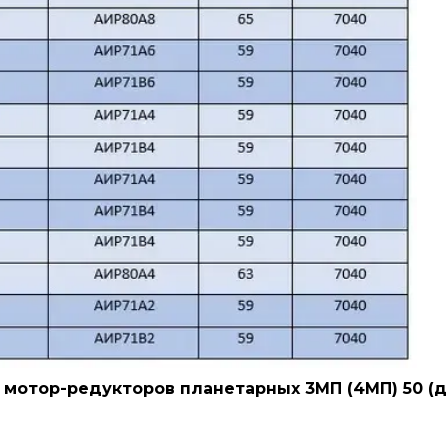
кторов планетарных 3МП (4МП) 50 (дву