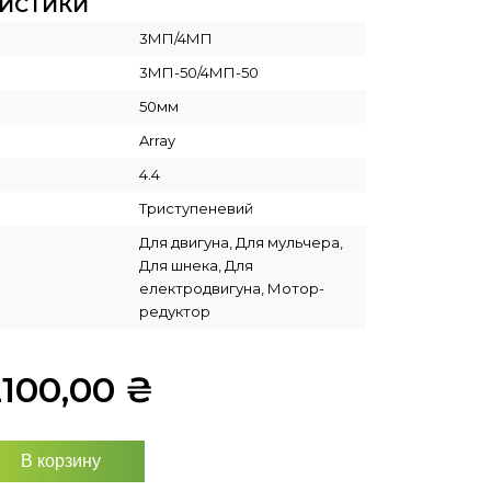
РИСТИКИ
3МП/4МП
3МП-50/4МП-50
50мм
Array
4.4
Триступеневий
Для двигуна, Для мульчера,
Для шнека, Для
електродвигуна, Мотор-
редуктор
2100,00
₴
В корзину