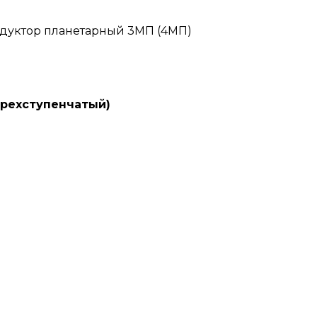
едуктор планетарный 3МП (4МП)
хступенчатый)