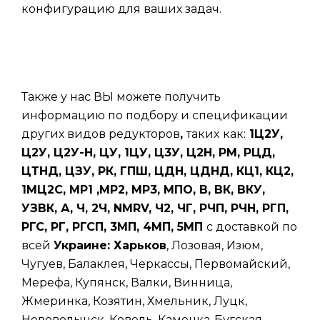
конфигурацию для ваших задач.
Также у нас ВЫ можете получить
информацию по подбору и спецификации
других видов редукторов
,
таких
как:
1Ц2У,
Ц2У, Ц2У-Н, ЦУ, 1ЦУ, Ц3У, Ц2Н, РМ, РЦД,
ЦТНД, ЦЗУ, РК, ГПШ, ЦДН, ЦДНД, КЦ1, КЦ2,
1МЦ2С, МР1 ,МР2, МР3, МПО, В, ВК, ВКУ,
УЗВК, А, Ч, 2Ч, NMRV, Ч2, ЧГ, РЧП, РЧН, РГП,
РГС, РГ, РГСП, 3МП, 4МП, 5МП
с доставкой по
всей
Украине: Харьков
, Лозовая, Изюм,
Чугуев, Балаклея, Черкассы, Первомайский,
Мерефа, Купянск, Валки, Винница,
Жмеринка, Козятин, Хмельник, Луцк,
Нововолынск, Ковель, Каменка-Бугская,