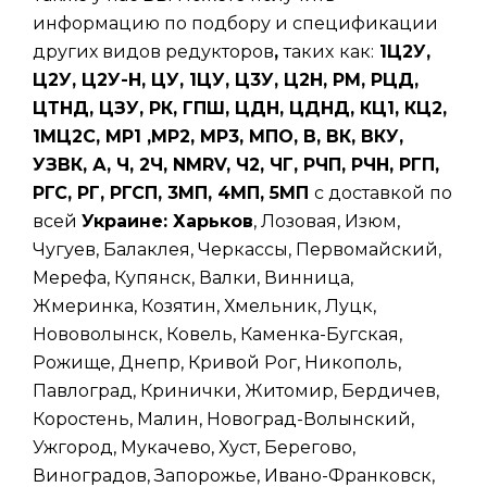
информацию по подбору и спецификации
других видов редукторов
,
таких
как:
1Ц2У,
Ц2У, Ц2У-Н, ЦУ, 1ЦУ, Ц3У, Ц2Н, РМ, РЦД,
ЦТНД, ЦЗУ, РК, ГПШ, ЦДН, ЦДНД, КЦ1, КЦ2,
1МЦ2С, МР1 ,МР2, МР3, МПО, В, ВК, ВКУ,
УЗВК, А, Ч, 2Ч, NMRV, Ч2, ЧГ, РЧП, РЧН, РГП,
РГС, РГ, РГСП, 3МП, 4МП, 5МП
с доставкой по
всей
Украине: Харьков
, Лозовая, Изюм,
Чугуев, Балаклея, Черкассы, Первомайский,
Мерефа, Купянск, Валки, Винница,
Жмеринка, Козятин, Хмельник, Луцк,
Нововолынск, Ковель, Каменка-Бугская,
Рожище, Днепр, Кривой Рог, Никополь,
Павлоград, Кринички, Житомир, Бердичев,
Коростень, Малин, Новоград-Волынский,
Ужгород, Мукачево, Хуст, Берегово,
Виноградов, Запорожье, Ивано-Франковск,