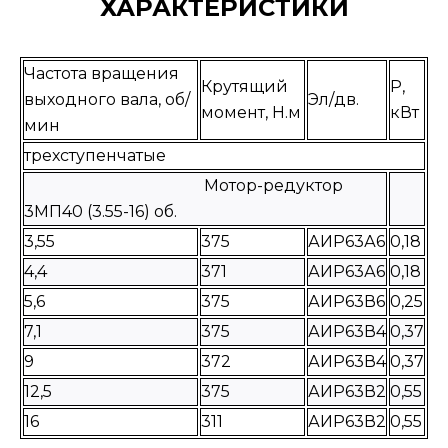
ХАРАКТЕРИСТИКИ
Частота вращения
Крутящий
P,
выходного вала, об/
Эл/дв.
момент, Н.м
кВт
мин
трехступенчатые
Мотор-редуктор
3МП40 (3.55-16) об.
3,55
375
АИР63А6
0,18
4,4
371
АИР63А6
0,18
5,6
375
АИР63В6
0,25
7,1
375
АИР63В4
0,37
9
372
АИР63В4
0,37
12,5
375
АИР63В2
0,55
16
311
АИР63В2
0,55