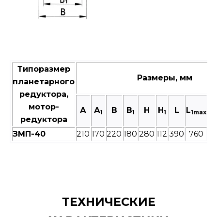
Типоразмер
Размеры, мм
планетарного
редуктора,
мотор-
А
А
В
B
H
H
L
L
L
1
1
1
1max
редуктора
ЗМП-40
210
170
220
180
280
112
390
760
11
ТЕХНИЧЕСКИЕ