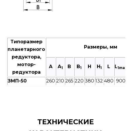
Типоразмер
Размеры, мм
планетарного
редуктора,
мотор-
А
А
В
B
H
H
L
L
1
1
1
1max
редуктора
ЗМП-50
260
210
265
220
380
132
480
900
1
ТЕХНИЧЕСКИЕ