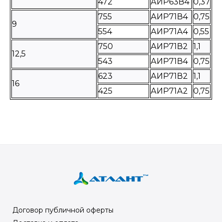
472
АИР63В4
0,37
755
АИР71В4
0,75
9
554
АИР71А4
0,55
750
АИР71В2
1,1
12,5
543
АИР71В4
0,75
623
АИР71В2
1,1
16
425
АИР71А2
0,75
Договор публичной оферты