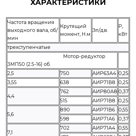
ХАРАКТЕРИСТИКИ
Частота вращения
Крутящий
P,
выходного вала, об/
Эл/дв.
момент, Н.м
кВт
мин
трехступенчатые
Мотор-редуктор
3МП50 (2.5-16) об.
2,5
750
АИР63А4
0,25
3,55
638
АИР71В8
0,25
762
АИР80А8
0,37
4,4
515
АИР71В8
0,25
890
АИР71В6
0,55
5,6
598
АИР71А6
0,37
702
АИР71А4
0,55
7,1