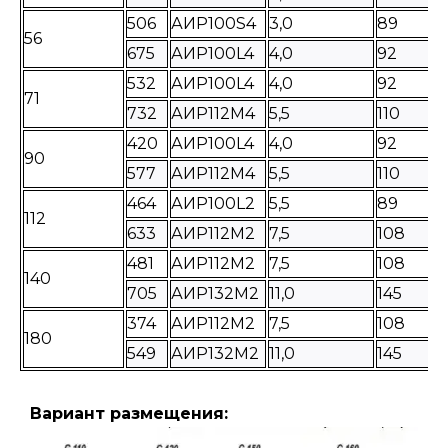
506
АИР100S4
3,0
89
56
675
АИР100L4
4,0
92
532
АИР100L4
4,0
92
71
732
АИР112M4
5,5
110
420
АИР100L4
4,0
92
90
577
АИР112M4
5,5
110
464
АИР100L2
5,5
89
112
633
АИР112M2
7,5
108
481
АИР112M2
7,5
108
140
705
АИР132M2
11,0
145
374
АИР112M2
7,5
108
180
549
АИР132M2
11,0
145
Вариант размещения: