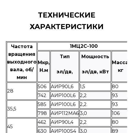
ТЕХНИЧЕСКИЕ
ХАРАКТЕРИСТИКИ
1МЦ2С-100
Частота
вращения
Тип
Мощность
выходного
Мкр,
Масса,
вала, об/
Н.м
кг
эл/дв,
эл/дв, кВт
мин
506
АИР90L6
1,5
80
28
742
АИР100L6
2,2
93
585
АИР100L6
2,2
93
35,5
798
АИР112MA6
3,0
106
462
АИР90L4
2,2
80
45
630
АИР100S4
3,0
89