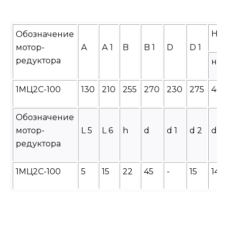
H
Обозначение
мотор-
А
А 1
B
B 1
D
D 1
редуктора
не 
1МЦ2С-100
130
210
255
270
230
275
40
Обозначение
мотор-
L 5
L 6
h
d
d 1
d 2
d 3
редуктора
1МЦ2С-100
5
15
22
45
-
15
14