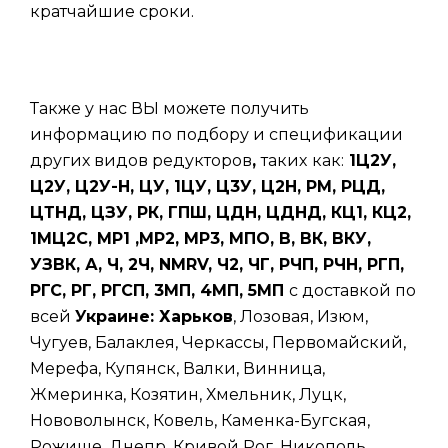
кратчайшие сроки.
Также у нас ВЫ можете получить
информацию по подбору и спецификации
других видов редукторов
,
таких
как:
1Ц2У,
Ц2У, Ц2У-Н, ЦУ, 1ЦУ, Ц3У, Ц2Н, РМ, РЦД,
ЦТНД, ЦЗУ, РК, ГПШ, ЦДН, ЦДНД, КЦ1, КЦ2,
1МЦ2С, МР1 ,МР2, МР3, МПО, В, ВК, ВКУ,
УЗВК, А, Ч, 2Ч, NMRV, Ч2, ЧГ, РЧП, РЧН, РГП,
РГС, РГ, РГСП, 3МП, 4МП, 5МП
с доставкой по
всей
Украине: Харьков
, Лозовая, Изюм,
Чугуев, Балаклея, Черкассы, Первомайский,
Мерефа, Купянск, Валки, Винница,
Жмеринка, Козятин, Хмельник, Луцк,
Нововолынск, Ковель, Каменка-Бугская,
Рожище, Днепр, Кривой Рог, Никополь,