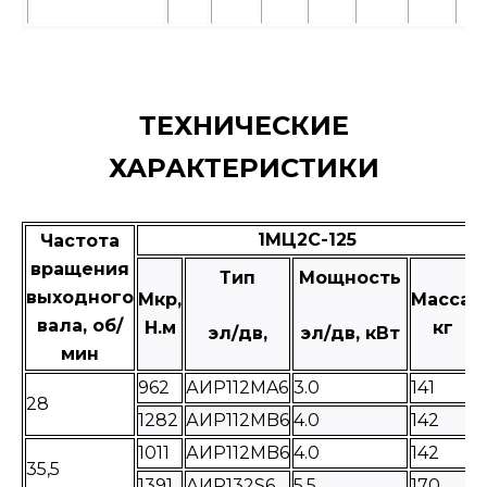
ТЕХНИЧЕСКИЕ
ХАРАКТЕРИСТИКИ
1МЦ2С-125
Частота
вращения
Тип
Мощность
выходного
Мкр,
Масса,
вала, об/
Н.м
кг
эл/дв,
эл/дв, кВт
мин
962
АИР112MA6
3.0
141
28
1282
АИР112MB6
4.0
142
1011
АИР112MB6
4.0
142
35,5
1391
АИР132S6
5,5
170