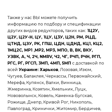
Также у нас ВЫ можете получить
информацию по подбору и спецификации
других видов редукторов
,
таких
как:
1Ц2У,
Ц2У, Ц2У-Н, ЦУ, 1ЦУ, Ц3У, Ц2Н, РМ, РЦД,
ЦТНД, ЦЗУ, РК, ГПШ, ЦДН, ЦДНД, КЦ1, КЦ2,
1МЦ2С, МР1 ,МР2, МР3, МПО, В, ВК, ВКУ,
УЗВК, А, Ч, 2Ч, NMRV, Ч2, ЧГ, РЧП, РЧН, РГП,
РГС, РГ, РГСП, 3МП, 4МП, 5МП
с доставкой по
всей
Украине: Харьков
, Лозовая, Изюм,
Чугуев, Балаклея, Черкассы, Первомайский,
Мерефа, Купянск, Валки, Винница,
Жмеринка, Козятин, Хмельник, Луцк,
Нововолынск, Ковель, Каменка-Бугская,
Рожище, Днепр, Кривой Рог, Никополь,
Павлоград, Кринички, Житомир, Бердичев,