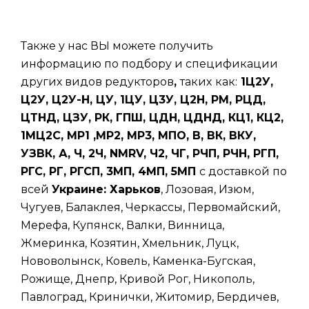
Также у нас ВЫ можете получить
информацию по подбору и спецификации
других видов редукторов
,
таких
как:
1Ц2У,
Ц2У, Ц2У-Н, ЦУ, 1ЦУ, Ц3У, Ц2Н, РМ, РЦД,
ЦТНД, ЦЗУ, РК, ГПШ, ЦДН, ЦДНД, КЦ1, КЦ2,
1МЦ2С, МР1 ,МР2, МР3, МПО, В, ВК, ВКУ,
УЗВК, А, Ч, 2Ч, NMRV, Ч2, ЧГ, РЧП, РЧН, РГП,
РГС, РГ, РГСП, 3МП, 4МП, 5МП
с доставкой по
всей
Украине: Харьков
, Лозовая, Изюм,
Чугуев, Балаклея, Черкассы, Первомайский,
Мерефа, Купянск, Валки, Винница,
Жмеринка, Козятин, Хмельник, Луцк,
Нововолынск, Ковель, Каменка-Бугская,
Рожище, Днепр, Кривой Рог, Никополь,
Павлоград, Кринички, Житомир, Бердичев,