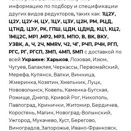
информацию по подбору и спецификации
других видов редукторов
,
таких
как:
1Ц2У,
Ц2У, Ц2У-Н, ЦУ, 1ЦУ, Ц3У, Ц2Н, РМ, РЦД,
ЦТНД, ЦЗУ, РК, ГПШ, ЦДН, ЦДНД, КЦ1, КЦ2,
1МЦ2С, МР1 ,МР2, МР3, МПО, В, ВК, ВКУ,
УЗВК, А, Ч, 2Ч, NMRV, Ч2, ЧГ, РЧП, РЧН, РГП,
РГС, РГ, РГСП, 3МП, 4МП, 5МП
с доставкой по
всей
Украине: Харьков
, Лозовая, Изюм,
Чугуев, Балаклея, Черкассы, Первомайский,
Мерефа, Купянск, Валки, Винница,
Жмеринка, Козятин, Хмельник, Луцк,
Нововолынск, Ковель, Каменка-Бугская,
Рожище, Днепр, Кривой Рог, Никополь,
Павлоград, Кринички, Житомир, Бердичев,
Коростень, Малин, Новоград-Волынский,
Ужгород, Мукачево, Хуст, Берегово,
Виноградов, Запорожье, Ивано-Франковск,