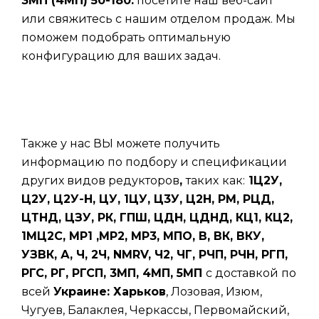
3МП (4МП) 50-180.
посетите наш веб-сайт
или свяжитесь с нашим отделом продаж. Мы
поможем подобрать оптимальную
конфигурацию для ваших задач.
Также у нас ВЫ можете получить
информацию по подбору и спецификации
других видов редукторов
,
таких
как:
1Ц2У,
Ц2У, Ц2У-Н, ЦУ, 1ЦУ, Ц3У, Ц2Н, РМ, РЦД,
ЦТНД, ЦЗУ, РК, ГПШ, ЦДН, ЦДНД, КЦ1, КЦ2,
1МЦ2С, МР1 ,МР2, МР3, МПО, В, ВК, ВКУ,
УЗВК, А, Ч, 2Ч, NMRV, Ч2, ЧГ, РЧП, РЧН, РГП,
РГС, РГ, РГСП, 3МП, 4МП, 5МП
с доставкой по
всей
Украине: Харьков
, Лозовая, Изюм,
Чугуев, Балаклея, Черкассы, Первомайский,