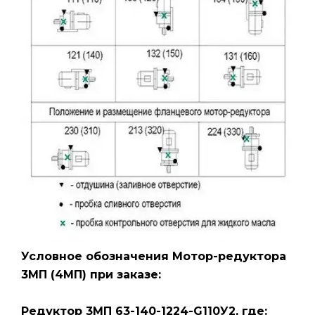
Условное обозначения Мотор-редуктора
3МП
(4МП)
при заказе:
Редуктор 3МП 63-140-1224-G110У2
, где: