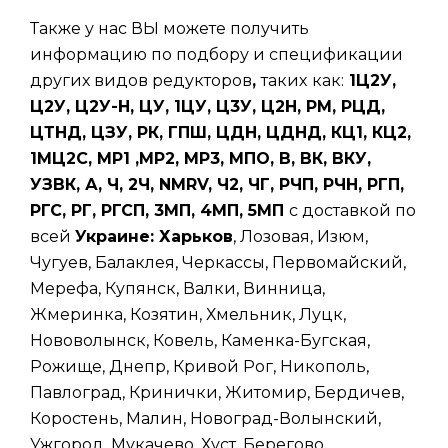
Также у нас ВЫ можете получить
информацию по подбору и спецификации
других видов редукторов
,
таких
как:
1Ц2У,
Ц2У, Ц2У-Н, ЦУ, 1ЦУ, Ц3У, Ц2Н, РМ, РЦД,
ЦТНД, ЦЗУ, РК, ГПШ, ЦДН, ЦДНД, КЦ1, КЦ2,
1МЦ2С, МР1 ,МР2, МР3, МПО, В, ВК, ВКУ,
УЗВК, А, Ч, 2Ч, NMRV, Ч2, ЧГ, РЧП, РЧН, РГП,
РГС, РГ, РГСП, 3МП, 4МП, 5МП
с доставкой по
всей
Украине: Харьков
, Лозовая, Изюм,
Чугуев, Балаклея, Черкассы, Первомайский,
Мерефа, Купянск, Валки, Винница,
Жмеринка, Козятин, Хмельник, Луцк,
Нововолынск, Ковель, Каменка-Бугская,
Рожище, Днепр, Кривой Рог, Никополь,
Павлоград, Кринички, Житомир, Бердичев,
Коростень, Малин, Новоград-Волынский,
Ужгород, Мукачево, Хуст, Берегово,