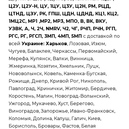
Ц2У, Ц2У-Н, ЦУ, 1ЦУ, Ц3У, Ц2Н, РМ, РЦД,
ЦТНД, ЦЗУ, РК, ГПШ, ЦДН, ЦДНД, КЦ1, КЦ2,
1МЦ2С, МР1 ,МР2, МР3, МПО, В, ВК, ВКУ,
УЗВК, А, Ч, 2Ч, NMRV, Ч2, ЧГ, РЧП, РЧН, РГП,
РГС, РГ, РГСП, 3МП, 4МП, 5МП
с доставкой по
всей
Украине: Харьков
, Лозовая, Изюм,
Чугуев, Балаклея, Черкассы, Первомайский,
Мерефа, Купянск, Валки, Винница,
Жмеринка, Козятин, Хмельник, Луцк,
Нововолынск, Ковель, Каменка-Бугская,
Рожище, Днепр, Кривой Рог, Никополь,
Павлоград, Кринички, Житомир, Бердичев,
Коростень, Малин, Новоград-Волынский,
Ужгород, Мукачево, Хуст, Берегово,
Виноградов, Запорожье, Ивано-Франковск,
Коломыя, Долина, Калуш, Галич, Киев,
Борисполь, Бровары, Фастов, Белая