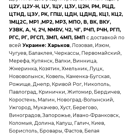
Ц2У, Ц2У-Н, ЦУ, 1ЦУ, Ц3У, Ц2Н, РМ, РЦД,
ЦТНД, ЦЗУ, РК, ГПШ, ЦДН, ЦДНД, КЦ1, КЦ2,
1МЦ2С, МР1 ,МР2, МР3, МПО, В, ВК, ВКУ,
УЗВК, А, Ч, 2Ч, NMRV, Ч2, ЧГ, РЧП, РЧН, РГП,
РГС, РГ, РГСП, 3МП, 4МП, 5МП
с доставкой по
всей
Украине: Харьков
, Лозовая, Изюм,
Чугуев, Балаклея, Черкассы, Первомайский,
Мерефа, Купянск, Валки, Винница,
Жмеринка, Козятин, Хмельник, Луцк,
Нововолынск, Ковель, Каменка-Бугская,
Рожище, Днепр, Кривой Рог, Никополь,
Павлоград, Кринички, Житомир, Бердичев,
Коростень, Малин, Новоград-Волынский,
Ужгород, Мукачево, Хуст, Берегово,
Виноградов, Запорожье, Ивано-Франковск,
Коломыя, Долина, Калуш, Галич, Киев,
Борисполь, Бровары, Фастов, Белая