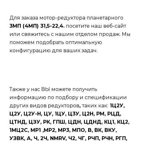
Для заказа мотор-редуктора планетарного
3МП (4МП) 31,5-22,4.
посетите наш веб-сайт
или свяжитесь с нашим отделом продаж. Мы
поможем подобрать оптимальную
конфигурацию для ваших задач.
Также у нас ВЫ можете получить
информацию по подбору и спецификации
других видов редукторов
,
таких
как:
1Ц2У,
Ц2У, Ц2У-Н, ЦУ, 1ЦУ, Ц3У, Ц2Н, РМ, РЦД,
ЦТНД, ЦЗУ, РК, ГПШ, ЦДН, ЦДНД, КЦ1, КЦ2,
1МЦ2С, МР1 ,МР2, МР3, МПО, В, ВК, ВКУ,
УЗВК, А, Ч, 2Ч, NMRV, Ч2, ЧГ, РЧП, РЧН, РГП,