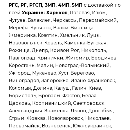
РГС, РГ, РГСП, 3МП, 4МП, 5МП
с доставкой по
всей
Украине: Харьков
, Лозовая, Изюм,
Чугуев, Балаклея, Черкассы, Первомайский,
Мерефа, Купянск, Валки, Винница,
Жмеринка, Козятин, Хмельник, Луцк,
Нововолынск, Ковель, Каменка-Бугская,
Рожище, Днепр, Кривой Рог, Никополь,
Павлоград, Кринички, Житомир, Бердичев,
Коростень, Малин, Новоград-Волынский,
Ужгород, Мукачево, Хуст, Берегово,
Виноградов, Запорожье, Ивано-Франковск,
Коломыя, Долина, Калуш, Галич, Киев,
Борисполь, Бровары, Фастов, Белая
Церковь, Кропивницкий, Светловодск,
Александрия, Знаменка, Львов, Дрогобыч,
Стрый, Жовква, Новояворовск, Николаев,
Первомайск, Вознесенск, Южноукраинск,