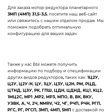
Для заказа мотор-редуктора планетарного
3МП (4МП) 31,5-3,5.
посетите наш веб-сайт
или свяжитесь с нашим отделом продаж. Мы
поможем подобрать оптимальную
конфигурацию для ваших задач.
Также у нас ВЫ можете получить
информацию по подбору и спецификации
других видов редукторов
,
таких
как:
1Ц2У,
Ц2У, Ц2У-Н, ЦУ, 1ЦУ, Ц3У, Ц2Н, РМ, РЦД,
ЦТНД, ЦЗУ, РК, ГПШ, ЦДН, ЦДНД, КЦ1, КЦ2,
1МЦ2С, МР1 ,МР2, МР3, МПО, В, ВК, ВКУ,
УЗВК, А, Ч, 2Ч, NMRV, Ч2, ЧГ, РЧП, РЧН, РГП,
РГС, РГ, РГСП, 3МП, 4МП, 5МП
с доставкой по