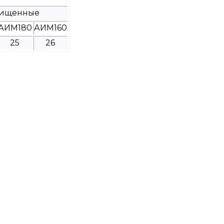
щищенные
АИМ180
АИМ160
25
26