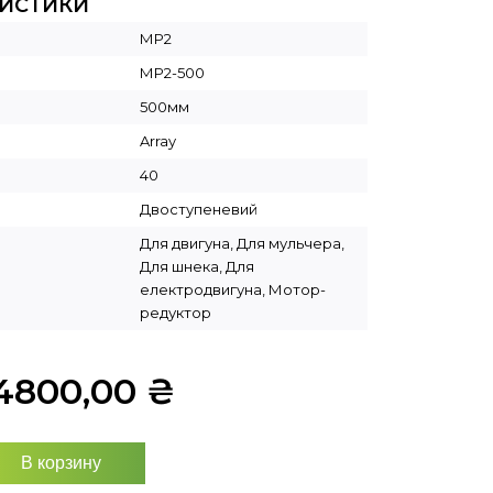
РИСТИКИ
МР2
МР2-500
500мм
Array
40
Двоступеневий
Для двигуна, Для мульчера,
Для шнека, Для
електродвигуна, Мотор-
редуктор
4800,00
₴
В корзину