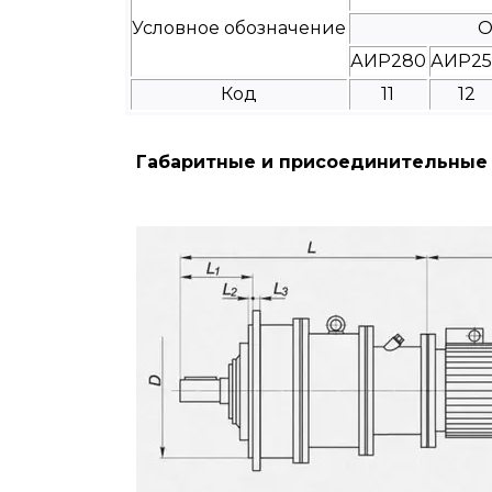
Условное обозначение
О
АИР280
АИР25
Код
11
12
Габаритные и присоединительные 