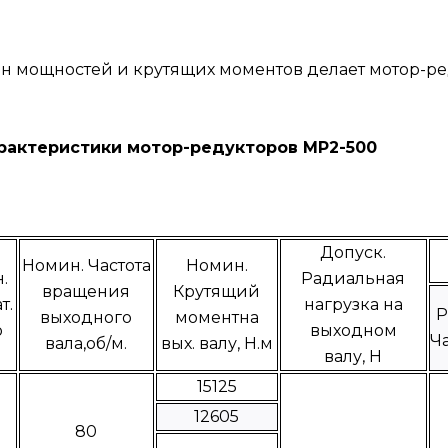
н мощностей и крутящих моментов делает мотор-ре
ики мотор-редукторов МР2-500
Допуск.
Номин. Частота
Номин.
.
Радиальная
вращения
Крутящий
т.
нагрузка на
Р
выходного
моментна
о
выходном
Ч
вала,об/м.
вых. валу, Н.м
валу, Н
15125
12605
80