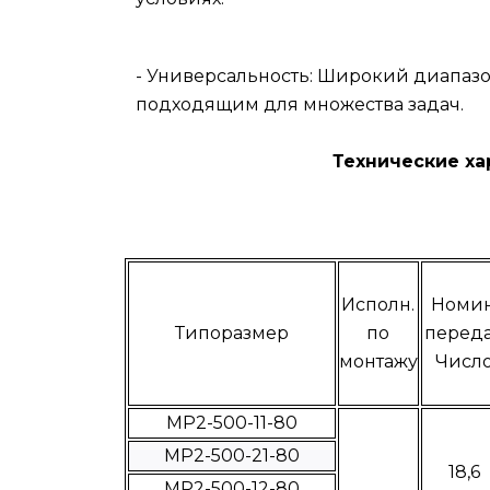
- Универсальность: Широкий диапазо
подходящим для множества задач.
Технические характерист
Исполн.
Номин
Типоразмер
по
переда
монтажу
Числ
МР2-500-11-80
МР2-500-21-80
18,6
МР2-500-12-80