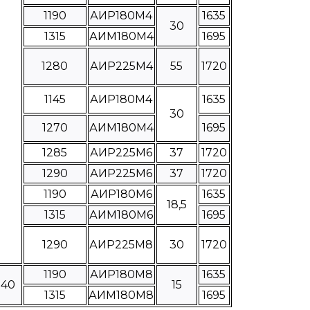
1190
АИР180М4
1635
30
1315
АИМ180М4
1695
1280
АИР225М4
55
1720
1145
АИР180М4
1635
30
1270
АИМ180М4
1695
1285
АИР225М6
37
1720
1290
АИР225М6
37
1720
1190
АИР180М6
1635
18,5
1315
АИМ180М6
1695
1290
АИР225М8
30
1720
1190
АИР180М8
1635
840
15
1315
АИМ180М8
1695