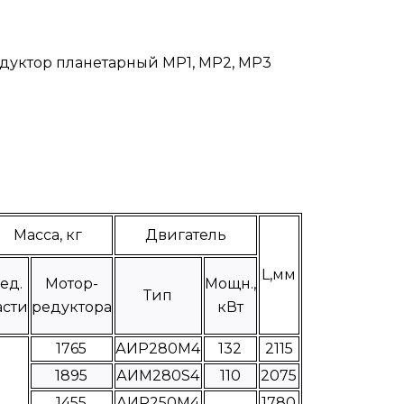
дуктор планетарный МР1, МР2, МР3
Масса, кг
Двигатель
L,мм
ед.
Мотор-
Мощн.,
Тип
асти
редуктора
кВт
1765
АИР280М4
132
2115
1895
АИМ280S4
110
2075
1455
АИР250М4
1780