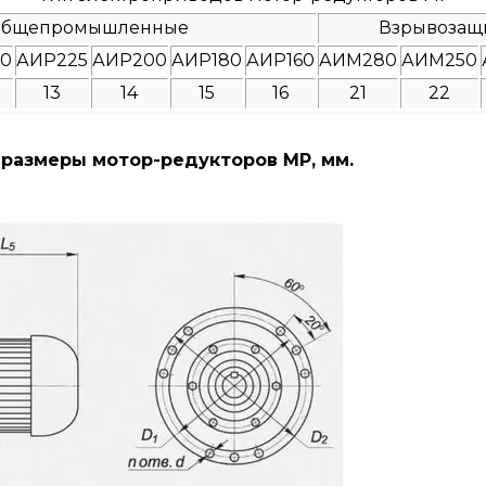
бщепромышленные
Взрывоза
0
АИР225
АИР200
АИР180
АИР160
АИМ280
АИМ250
13
14
15
16
21
22
размеры мотор-редукторов МР, мм.