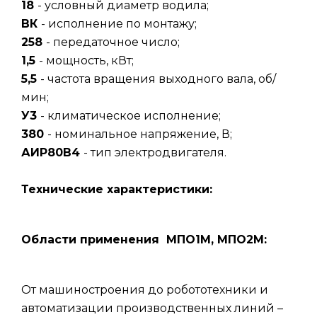
18
- условный диаметр водила;
ВК
- исполнение по монтажу;
258
- передаточное число;
1,5
- мощность, кВт;
5,5
- частота вращения выходного вала, об/
мин;
У3
- климатическое исполнение;
380
- номинальное напряжение, В;
АИР80В4
- тип электродвигателя.
Технические характеристики:
Области применения МПО1М, МПО2М:
От машиностроения до робототехники и
автоматизации производственных линий –