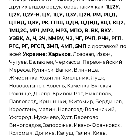
других видов редукторов
,
таких
как:
1Ц2У,
Ц2У, Ц2У-Н, ЦУ, 1ЦУ, Ц3У, Ц2Н, РМ, РЦД,
ЦТНД, ЦЗУ, РК, ГПШ, ЦДН, ЦДНД, КЦ1, КЦ2,
1МЦ2С, МР1 ,МР2, МР3, МПО, В, ВК, ВКУ,
УЗВК, А, Ч, 2Ч, NMRV, Ч2, ЧГ, РЧП, РЧН, РГП,
РГС, РГ, РГСП, 3МП, 4МП, 5МП
с доставкой по
всей
Украине: Харьков
, Лозовая, Изюм,
Чугуев, Балаклея, Черкассы, Первомайский,
Мерефа, Купянск, Валки, Винница,
Жмеринка, Козятин, Хмельник, Луцк,
Нововолынск, Ковель, Каменка-Бугская,
Рожище, Днепр, Кривой Рог, Никополь,
Павлоград, Кринички, Житомир, Бердичев,
Коростень, Малин, Новоград-Волынский,
Ужгород, Мукачево, Хуст, Берегово,
Виноградов, Запорожье, Ивано-Франковск,
Коломыя, Долина, Калуш, Галич, Киев,