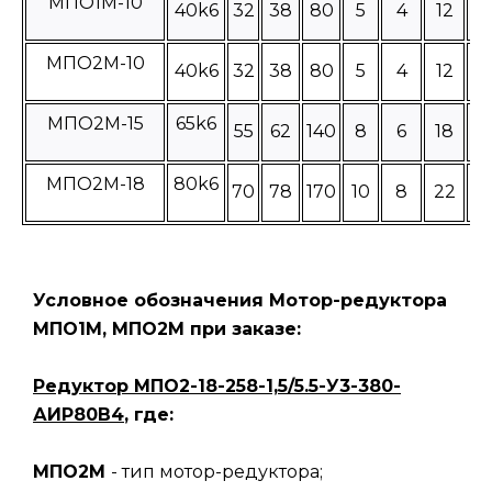
МПО1М-10
40k6
32
38
80
5
4
12
4
МПО2М-10
40k6
32
38
80
5
4
12
4
МПО2М-15
65k6
55
62
140
8
6
18
6
МПО2М-18
80k6
70
78
170
10
8
22
8
Условное обозначения Мотор-редуктора
МПО1М, МПО2М при заказе:
Редуктор МПО2-18-258-1,5/5.5-У3-380-
АИР80В4
, где:
МПО2М
- тип мотор-редуктора;