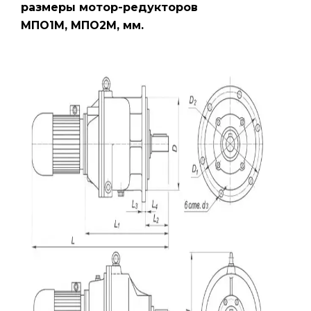
размеры мотор-редукторов
МПО1М, МПО2М, мм.