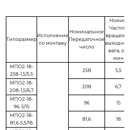
Номин.
Частота
Номинальное
Исполнение
вращени
Типоразмер
Передаточное
по монтажу
выходног
число
вала, об/
мин
МПО2-18-
258
5,5
258-1,5/5.5
МПО2-18-
208
6,7
208-1,5/6,7
МПО2-18-
96
15
96-3/15
МПО2-18-
81,6
18
81,6-5,5/18