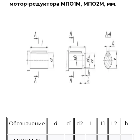
мотор-редуктора МПО1М, МПО2М, мм.
Обозначение
d
d1
d2
L
L1
L2
b
t