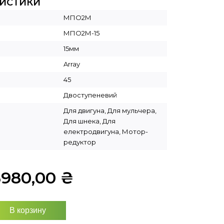
РИСТИКИ
МПО2М
МПО2М-15
15мм
Array
45
Двоступеневий
Для двигуна, Для мульчера,
Для шнека, Для
електродвигуна, Мотор-
редуктор
3980,00
₴
В корзину