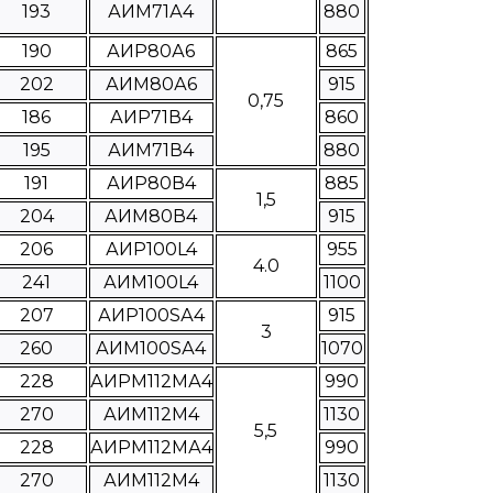
193
АИМ71А4
880
190
АИР80А6
865
202
АИМ80А6
915
0,75
186
АИР71В4
860
195
АИМ71В4
880
191
АИР80В4
885
1,5
204
АИМ80В4
915
206
АИР100L4
955
4.0
241
АИМ100L4
1100
207
АИР100SА4
915
3
260
АИМ100SА4
1070
228
АИРМ112МА4
990
270
АИМ112М4
1130
5,5
228
АИРМ112МА4
990
270
АИМ112М4
1130