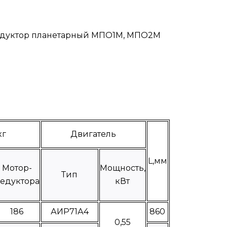
редуктор планетарный МПО1М, МПО2М
кг
Двигатель
L,мм
Мотор-
Мощность,
Тип
едуктора
кВт
186
АИР71А4
860
0,55