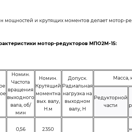
он мощностей и крутящих моментов делает мотор-
ики мотор-редукторов МПО2М-15:
Номин.
Масса, 
Номин.
Допуск.
Частота
ое
Крутящий
Радиальная
вращения
ое
моментна
нагрузка на
выходного
Редукторной
вых. валу,
выходном
вала, об/
части
р
Н.м
валу, Н
мин
0,56
2350