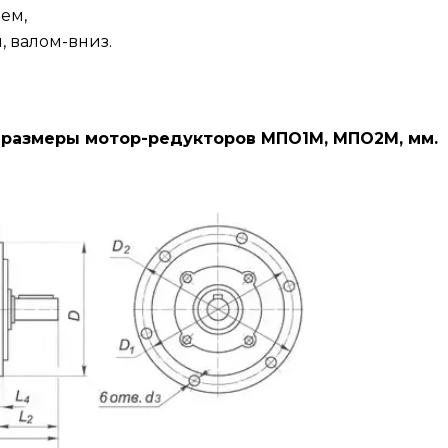
ем,
 валом-вниз.
размеры мотор-редукторов МПО1М, МПО2М, мм.