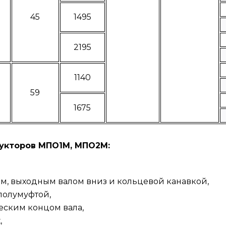
45
1495
2195
1140
59
1675
укторов МПО1М, МПО2М
:
м, выходным валом вниз и кольцевой канавкой,
полумуфтой,
еским концом вала,
,