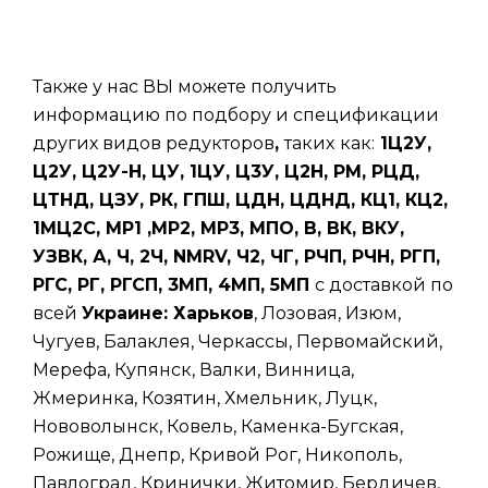
Также у нас ВЫ можете получить
информацию по подбору и спецификации
других видов редукторов
,
таких
как:
1Ц2У,
Ц2У, Ц2У-Н, ЦУ, 1ЦУ, Ц3У, Ц2Н, РМ, РЦД,
ЦТНД, ЦЗУ, РК, ГПШ, ЦДН, ЦДНД, КЦ1, КЦ2,
1МЦ2С, МР1 ,МР2, МР3, МПО, В, ВК, ВКУ,
УЗВК, А, Ч, 2Ч, NMRV, Ч2, ЧГ, РЧП, РЧН, РГП,
РГС, РГ, РГСП, 3МП, 4МП, 5МП
с доставкой по
всей
Украине: Харьков
, Лозовая, Изюм,
Чугуев, Балаклея, Черкассы, Первомайский,
Мерефа, Купянск, Валки, Винница,
Жмеринка, Козятин, Хмельник, Луцк,
Нововолынск, Ковель, Каменка-Бугская,
Рожище, Днепр, Кривой Рог, Никополь,
Павлоград, Кринички, Житомир, Бердичев,