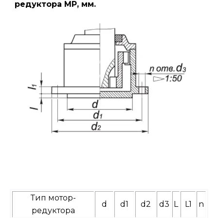
редуктора МР, мм.
Тип мотор-
d
d1
d2
d3
L
L1
n
редуктора