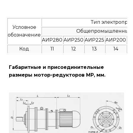
Тип электропри
Условное
Общепромышленные
обозначение
АИР280
АИР250
АИР225
АИР200
А
Код
11
12
13
14
Габаритные и присоединительные
размеры мотор-редукторов МР, мм.