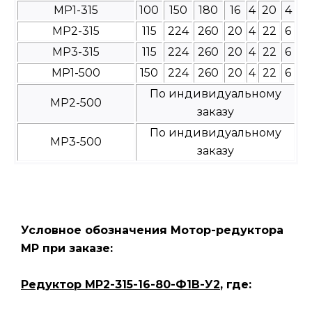
МР1-315
100
150
180
16
4
20
4
МР2-315
115
224
260
20
4
22
6
МР3-315
115
224
260
20
4
22
6
МР1-500
150
224
260
20
4
22
6
По индивидуальному
МР2-500
заказу
По индивидуальному
МР3-500
заказу
Условное обозначения Мотор-редуктора
МР при заказе:
Редуктор МР2-315-16-80-Ф1В-У2
, где: