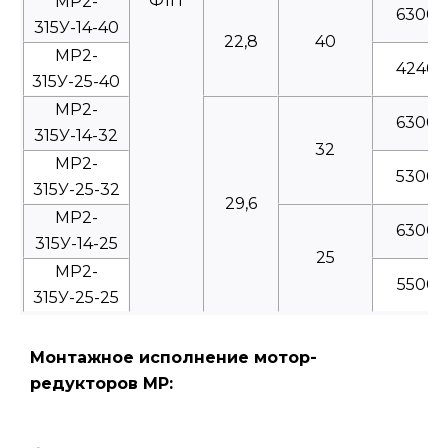
Ф1П
МР2-
6300
315У-14-40
22,8
40
МР2-
4240
315У-25-40
МР2-
6300
315У-14-32
32
МР2-
5300
315У-25-32
29,6
МР2-
6300
315У-14-25
25
МР2-
5500
315У-25-25
Монтажное исполнение мотор-
редукторов МР: