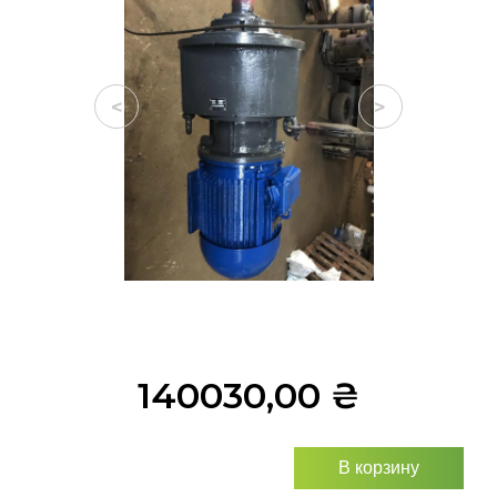
<
>
140030,00
₴
В корзину