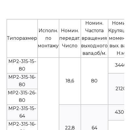
Номин.
Номин.
Исполн.
Номин.
Частота
Крутящ
Типоразмер
по
передат.
вращения
моментн
монтажу
Число
выходного
вых. вал
вала,об/м.
Н.м
МР2-315-15-
3440
80
МР2-315-16-
18,6
80
80
2120
МР2-315-26-
80
МР2-315-15-
4300
64
МР2-315-16-
22,8
64