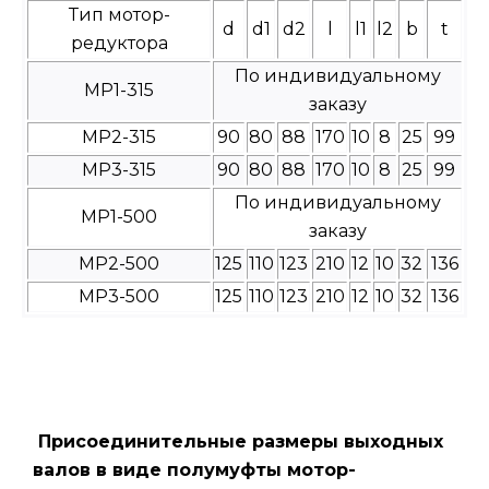
Тип мотор-
d
d1
d2
l
l1
l2
b
t
редуктора
По индивидуальному
МР1-315
заказу
МР2-315
90
80
88
170
10
8
25
99
МР3-315
90
80
88
170
10
8
25
99
По индивидуальному
МР1-500
заказу
МР2-500
125
110
123
210
12
10
32
136
МР3-500
125
110
123
210
12
10
32
136
Присоединительные размеры выходных
валов в виде полумуфты мотор-