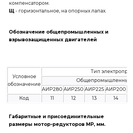
компенсатором.
Щ
- горизонтальное, на опорных лапах.
Обозначение общепромышленных и
взрывозащищенных двигателей
Тип электропри
Условное
Общепромышленные
обозначение
АИР280
АИР250
АИР225
АИР200
А
Код
11
12
13
14
Габаритные и присоединительные
размеры мотор-редукторов МР, мм.