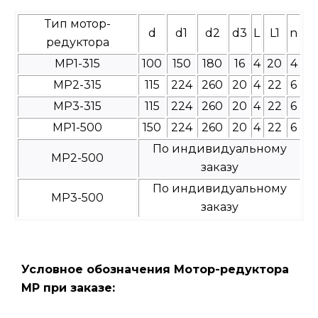
Тип мотор-
d
d1
d2
d3
L
L1
n
редуктора
МР1-315
100
150
180
16
4
20
4
МР2-315
115
224
260
20
4
22
6
МР3-315
115
224
260
20
4
22
6
МР1-500
150
224
260
20
4
22
6
По индивидуальному
МР2-500
заказу
По индивидуальному
МР3-500
заказу
Условное обозначения Мотор-редуктора
МР при заказе: