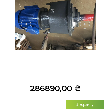
<
>
286890,00
₴
В корзину