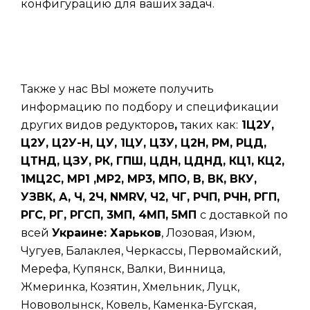
конфигурацию для ваших задач.
Также у нас ВЫ можете получить
информацию по подбору и спецификации
других видов редукторов
,
таких
как:
1Ц2У,
Ц2У, Ц2У-Н, ЦУ, 1ЦУ, Ц3У, Ц2Н, РМ, РЦД,
ЦТНД, ЦЗУ, РК, ГПШ, ЦДН, ЦДНД, КЦ1, КЦ2,
1МЦ2С, МР1 ,МР2, МР3, МПО, В, ВК, ВКУ,
УЗВК, А, Ч, 2Ч, NMRV, Ч2, ЧГ, РЧП, РЧН, РГП,
РГС, РГ, РГСП, 3МП, 4МП, 5МП
с доставкой по
всей
Украине: Харьков
, Лозовая, Изюм,
Чугуев, Балаклея, Черкассы, Первомайский,
Мерефа, Купянск, Валки, Винница,
Жмеринка, Козятин, Хмельник, Луцк,
Нововолынск, Ковель, Каменка-Бугская,