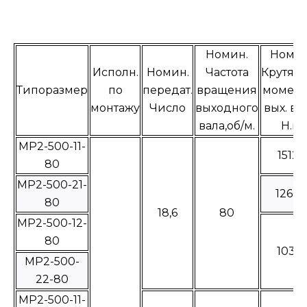
Номин.
Номин
Исполн.
Номин.
Частота
Крутящ
Типоразмер
по
передат.
вращения
момент
монтажу
Число
выходного
вых. ва
вала,об/м.
Н.м
МР2-500-11-
15125
80
МР2-500-21-
12605
80
18,6
80
МР2-500-12-
80
10315
МР2-500-
22-80
МР2-500-11-