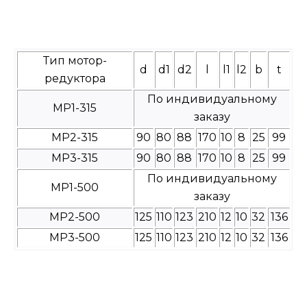
Тип мотор-
d
d1
d2
l
l1
l2
b
t
редуктора
По индивидуальному
МР1-315
заказу
МР2-315
90
80
88
170
10
8
25
99
МР3-315
90
80
88
170
10
8
25
99
По индивидуальному
МР1-500
заказу
МР2-500
125
110
123
210
12
10
32
136
МР3-500
125
110
123
210
12
10
32
136