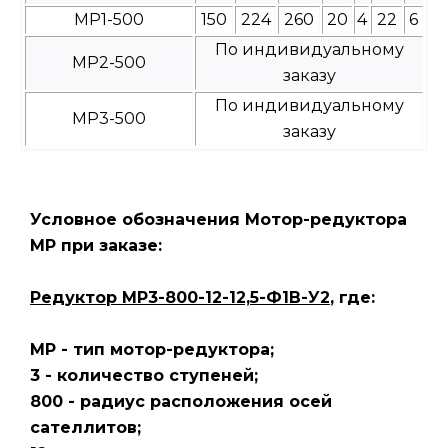
МР1-500
150
224
260
20
4
22
6
По индивидуальному
МР2-500
заказу
По индивидуальному
МР3-500
заказу
Условное обозначения Мотор-редуктора
МР при заказе:
Редуктор МР3-800-12-12,5-Ф1В-У2
, где:
МР - тип мотор-редуктора;
3 - количество ступеней;
800 - радиус расположения осей
сателлитов;