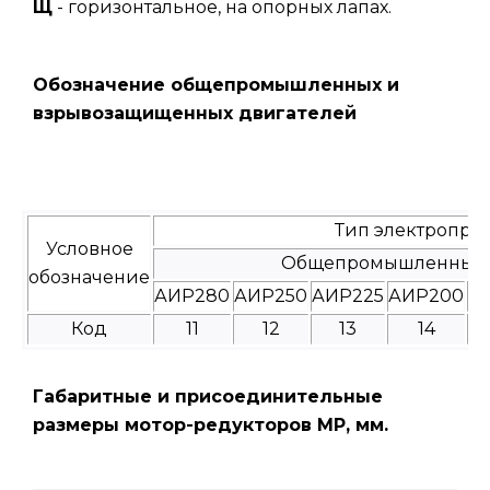
Щ
- горизонтальное, на опорных лапах.
Обозначение общепромышленных и
взрывозащищенных двигателей
Тип электропри
Условное
Общепромышленные
обозначение
АИР280
АИР250
АИР225
АИР200
А
Код
11
12
13
14
Габаритные и присоединительные
размеры мотор-редукторов МР, мм.