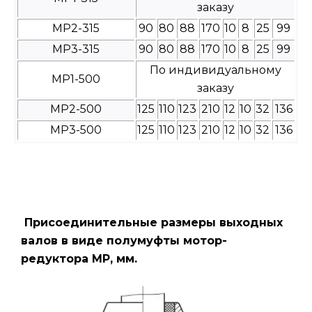
заказу
МР2-315
90
80
88
170
10
8
25
99
МР3-315
90
80
88
170
10
8
25
99
По индивидуальному
МР1-500
заказу
МР2-500
125
110
123
210
12
10
32
136
МР3-500
125
110
123
210
12
10
32
136
Присоединительные размеры выходных
валов в виде полумуфты мотор-
редуктора МР, мм.