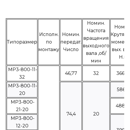
Номин.
Номин
Частота
Исполн.
Номин.
Крутящ
вращения
Типоразмер
по
передат.
момент
выходного
монтажу
Число
вых. ва
вала ,об/
Н.м
мин
МР3-800-11-
46,77
32
36635
32
МР3-800-11-
58615
20
МР3-800-
4885
21-20
74,4
20
МР3-800-
12-20