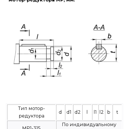
Тип мотор-
d
d1
d2
l
l1
l2
b
t
редуктора
По индивидуальному
МР1-315