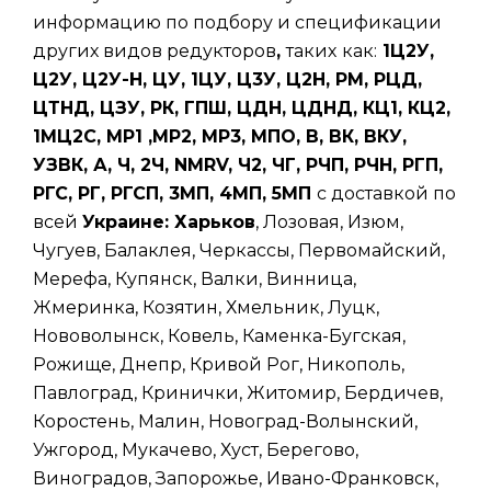
информацию по подбору и спецификации
других видов редукторов
,
таких
как:
1Ц2У,
Ц2У, Ц2У-Н, ЦУ, 1ЦУ, Ц3У, Ц2Н, РМ, РЦД,
ЦТНД, ЦЗУ, РК, ГПШ, ЦДН, ЦДНД, КЦ1, КЦ2,
1МЦ2С, МР1 ,МР2, МР3, МПО, В, ВК, ВКУ,
УЗВК, А, Ч, 2Ч, NMRV, Ч2, ЧГ, РЧП, РЧН, РГП,
РГС, РГ, РГСП, 3МП, 4МП, 5МП
с доставкой по
всей
Украине: Харьков
, Лозовая, Изюм,
Чугуев, Балаклея, Черкассы, Первомайский,
Мерефа, Купянск, Валки, Винница,
Жмеринка, Козятин, Хмельник, Луцк,
Нововолынск, Ковель, Каменка-Бугская,
Рожище, Днепр, Кривой Рог, Никополь,
Павлоград, Кринички, Житомир, Бердичев,
Коростень, Малин, Новоград-Волынский,
Ужгород, Мукачево, Хуст, Берегово,
Виноградов, Запорожье, Ивано-Франковск,