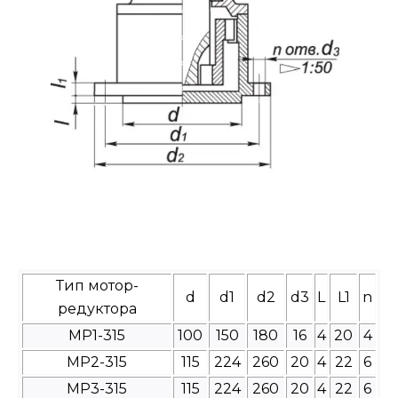
Тип мотор-
d
d1
d2
d3
L
L1
n
редуктора
МР1-315
100
150
180
16
4
20
4
МР2-315
115
224
260
20
4
22
6
МР3-315
115
224
260
20
4
22
6