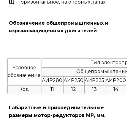
Щ
- горизонтальное, на опорных лапах.
Обозначение общепромышленных и
взрывозащищенных двигателей
Тип электропри
Условное
Общепромышленные
обозначение
АИР280
АИР250
АИР225
АИР200
А
Код
11
12
13
14
Габаритные и присоединительные
размеры мотор-редукторов МР, мм.