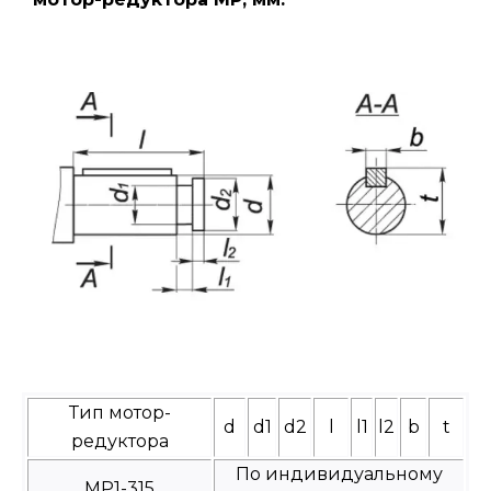
Тип мотор-
d
d1
d2
l
l1
l2
b
t
редуктора
По индивидуальному
МР1-315