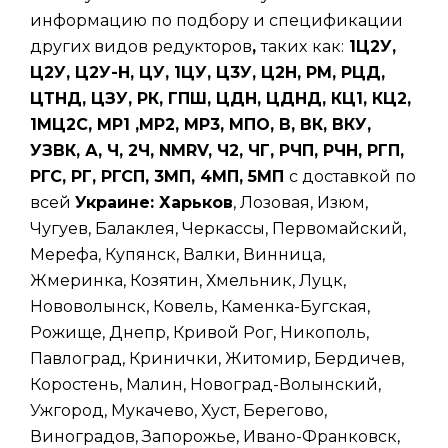
информацию по подбору и спецификации
других видов редукторов
,
таких
как:
1Ц2У,
Ц2У, Ц2У-Н, ЦУ, 1ЦУ, Ц3У, Ц2Н, РМ, РЦД,
ЦТНД, ЦЗУ, РК, ГПШ, ЦДН, ЦДНД, КЦ1, КЦ2,
1МЦ2С, МР1 ,МР2, МР3, МПО, В, ВК, ВКУ,
УЗВК, А, Ч, 2Ч, NMRV, Ч2, ЧГ, РЧП, РЧН, РГП,
РГС, РГ, РГСП, 3МП, 4МП, 5МП
с доставкой по
всей
Украине: Харьков
, Лозовая, Изюм,
Чугуев, Балаклея, Черкассы, Первомайский,
Мерефа, Купянск, Валки, Винница,
Жмеринка, Козятин, Хмельник, Луцк,
Нововолынск, Ковель, Каменка-Бугская,
Рожище, Днепр, Кривой Рог, Никополь,
Павлоград, Кринички, Житомир, Бердичев,
Коростень, Малин, Новоград-Волынский,
Ужгород, Мукачево, Хуст, Берегово,
Виноградов, Запорожье, Ивано-Франковск,