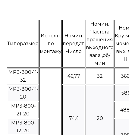
Номин.
Номин
Частота
Исполн.
Номин.
Крутящ
вращения
Типоразмер
по
передат.
момент
выходного
монтажу
Число
вых. ва
вала ,об/
Н.м
мин
МР3-800-11-
46,77
32
36635
32
МР3-800-11-
58615
20
МР3-800-
4885
21-20
74,4
20
МР3-800-
12-20