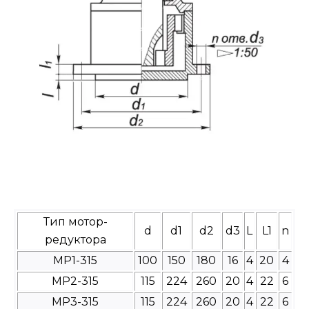
Тип мотор-
d
d1
d2
d3
L
L1
n
редуктора
МР1-315
100
150
180
16
4
20
4
МР2-315
115
224
260
20
4
22
6
МР3-315
115
224
260
20
4
22
6