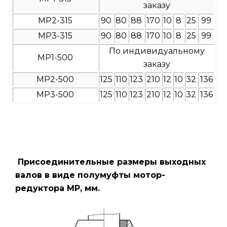
заказу
МР2-315
90
80
88
170
10
8
25
99
МР3-315
90
80
88
170
10
8
25
99
По индивидуальному
МР1-500
заказу
МР2-500
125
110
123
210
12
10
32
136
МР3-500
125
110
123
210
12
10
32
136
Присоединительные размеры выходных
валов в виде полумуфты мотор-
редуктора МР, мм.