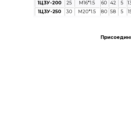
1Ц3У-200
25
M16*1.5
60
42
5
1
1Ц3У-250
30
M20*1.5
80
58
5
1
Присоедини