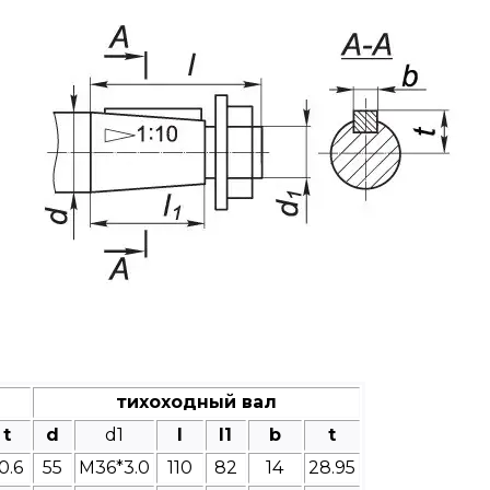
тихоходный вал
t
d
d1
l
l1
b
t
0.6
55
M36*3.0
110
82
14
28.95