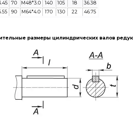
3.45
70
M48*3.0
140
105
18
36.38
5.55
90
M64*4.0
170
130
22
46.75
тельные размеры цилиндрических валов редук