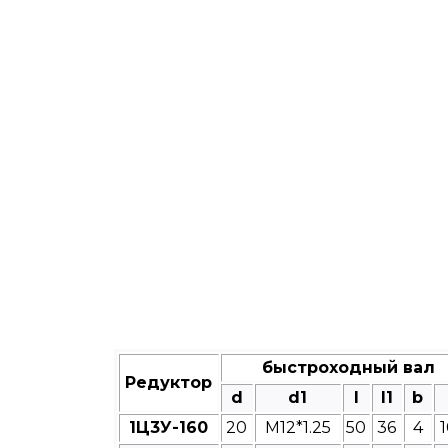
быстроходный вал
Редуктор
d
d1
l
l1
b
1Ц3У-160
20
M12*1.25
50
36
4
1