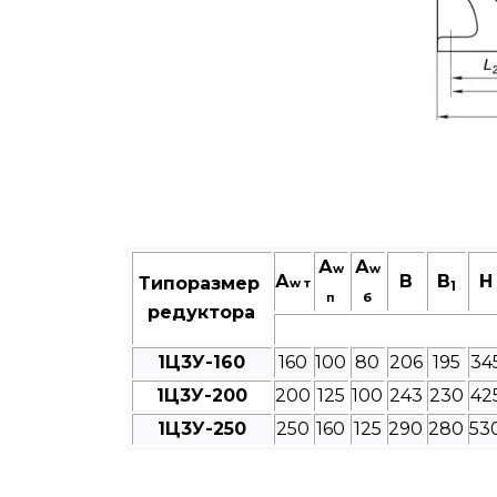
А
А
w
w
А
В
B
Н
Типоразмер
w т
1
п
б
редуктора
1Ц3У-160
160
100
80
206
195
34
1Ц3У-200
200
125
100
243
230
42
1Ц3У-250
250
160
125
290
280
53