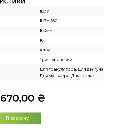
РИСТИКИ
1Ц3У
1Ц3У-160
160мм
16
Array
Триступеневий
Для гранулятора, Для двигуна,
Для мульчера, Для шнека
4670,00
₴
В корзину