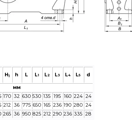
H
h
L
L
L
L
L
L
d
1
2
3
4
5
1
мм
5
170
32
630
530
135
195
160
224
24
5
212
36
775
650
165
236
190
280
24
0
265
36
950
825
212
290
236
335
28