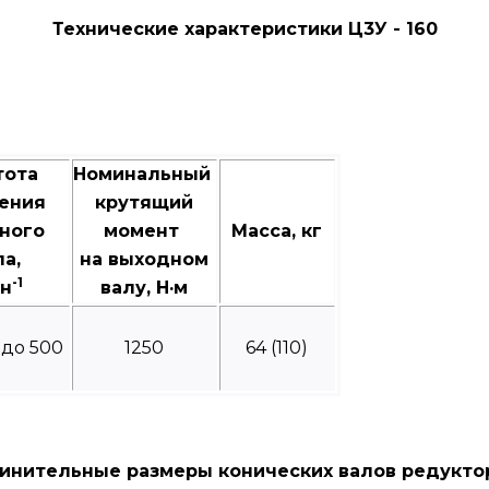
Технические характеристики Ц3У - 160
тота
Номинальный
ения
крутящий
ного
момент
Масса, кг
ла,
на выходном
-1
н
валу, Н·м
 до 500
1250
64 (110)
инительные размеры конических валов редуктор