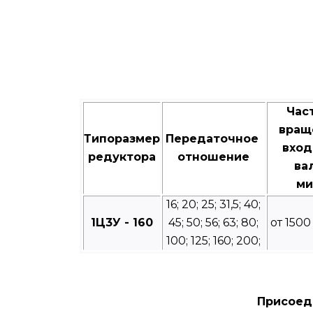
Час
вращ
Типоразмер
Передаточное
вход
редуктора
отношение
ва
ми
16; 20; 25; 31,5; 40;
1Ц3У - 160
45; 50; 56; 63; 80;
от 1500
100; 125; 160; 200;
Присоед