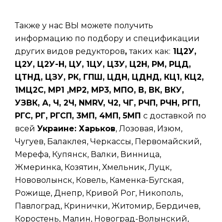
Также у нас ВЫ можете получить
информацию по подбору и спецификации
других видов редукторов
,
таких
как:
1Ц2У,
Ц2У, Ц2У-Н, ЦУ, 1ЦУ, Ц3У, Ц2Н, РМ, РЦД,
ЦТНД, ЦЗУ, РК, ГПШ, ЦДН, ЦДНД, КЦ1, КЦ2,
1МЦ2С, МР1 ,МР2, МР3, МПО, В, ВК, ВКУ,
УЗВК, А, Ч, 2Ч, NMRV, Ч2, ЧГ, РЧП, РЧН, РГП,
РГС, РГ, РГСП, 3МП, 4МП, 5МП
с доставкой по
всей
Украине: Харьков
, Лозовая, Изюм,
Чугуев, Балаклея, Черкассы, Первомайский,
Мерефа, Купянск, Валки, Винница,
Жмеринка, Козятин, Хмельник, Луцк,
Нововолынск, Ковель, Каменка-Бугская,
Рожище, Днепр, Кривой Рог, Никополь,
Павлоград, Кринички, Житомир, Бердичев,
Коростень, Малин, Новоград-Волынский,