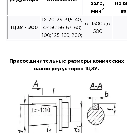
вала,
на вы
-1
мин
валу
16; 20; 25; 31,5; 40;
от 1500 до
1Ц3У - 200
45; 50; 56; 63; 80;
25
500
100; 125; 160; 200;
Присоединительные размеры конических
валов редукторов 1Ц3У.