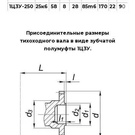
1Ц3У-250
25к6
58
8
28
85m6
170
22
9
0
Присоединительные размеры
тихоходного вала в виде зубчатой
полумуфты 1Ц3У.