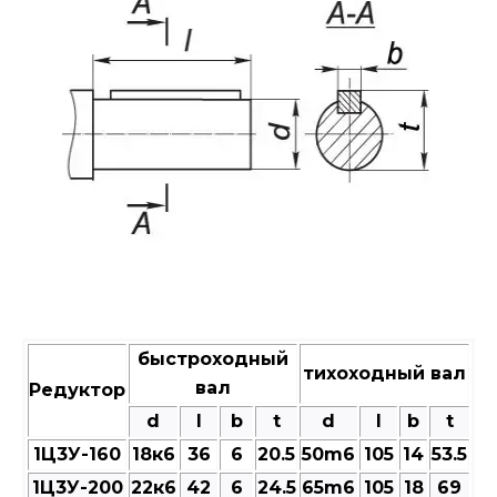
быстроходный
тихоходный вал
вал
Редуктор
d
l
b
t
d
l
b
t
1Ц3У-160
18к6
36
6
20.5
50m6
105
14
53.5
1Ц3У-200
22к6
42
6
24.5
65m6
105
18
69