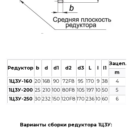
Зацепле
Редуктор
b
d
d1
d2
d3
L
l
l1
m
1Ц3У-160
20
168
90
72F8
95
170
9
38
4
1Ц3У-200
25
210
100
80F8
105
197
10
50
5
1Ц3У-250
30
232
150
120F8
170
236
10
60
6
Варианты сборки редуктора 1Ц3У: