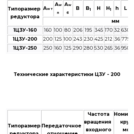
А
А
w
w
А
В
B
Н
H
h
L
Типоразмер
w т
1
1
п
б
редуктора
мм
1Ц3У-160
160
100
80
206
195
345
170
32
630
1Ц3У-200
200
125
100
243
230
425
212
36
775
1Ц3У-250
250
160
125
290
280
530
265
36
950
Технические характеристики Ц3У - 200
Частота
Номин
вращения
крут
Типоразмер
Передаточное
входного
мом
редуктора
отношение