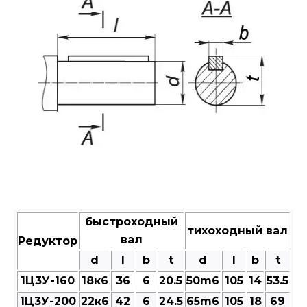
быстроходный
тихоходный вал
вал
Редуктор
d
l
b
t
d
l
b
t
1Ц3У-160
18к6
36
6
20.5
50m6
105
14
53.5
1Ц3У-200
22к6
42
6
24.5
65m6
105
18
69