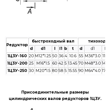
быстроходный вал
тихоходн
Редуктор
d
d1
l
l1
b
t
d
d1
l
1Ц3У-160
20
M12*1.25
50
36
4
10.6
55
M36*3.0
110
1Ц3У-200
25
M16*1.5
60
42
5
13.45
70
M48*3.0
140
1Ц3У-250
30
M20*1.5
80
58
5
15.55
90
M64*4.0
170
Присоединительные размеры
цилиндрических валов редукторов 1Ц3У.