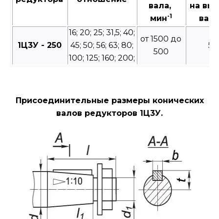
вала,
на вы
-1
мин
валу
16; 20; 25; 31,5; 40;
от 1500 до
1Ц3У - 250
45; 50; 56; 63; 80;
50
500
100; 125; 160; 200;
Присоединительные размеры конических
валов редукторов 1Ц3У.