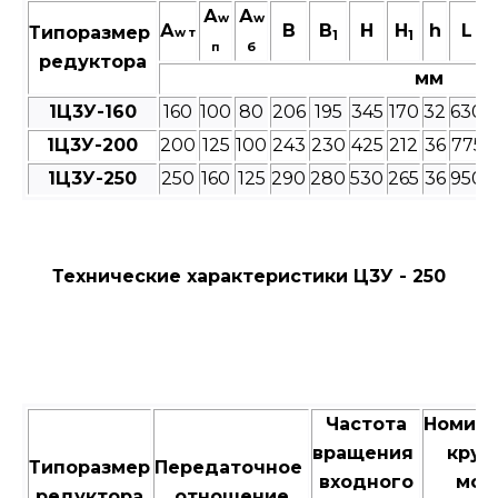
А
А
w
w
А
В
B
Н
H
h
L
Типоразмер
w т
1
1
п
б
редуктора
мм
1Ц3У-160
160
100
80
206
195
345
170
32
630
1Ц3У-200
200
125
100
243
230
425
212
36
775
1Ц3У-250
250
160
125
290
280
530
265
36
950
Технические характеристики Ц3У - 250
Частота
Номин
вращения
крут
Типоразмер
Передаточное
входного
мом
редуктора
отношение