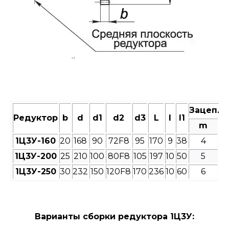
Зацепле
Редуктор
b
d
d1
d2
d3
L
l
l1
m
1Ц3У-160
20
168
90
72F8
95
170
9
38
4
1Ц3У-200
25
210
100
80F8
105
197
10
50
5
1Ц3У-250
30
232
150
120F8
170
236
10
60
6
Варианты сборки редуктора 1Ц3У: