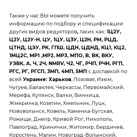
Также у нас ВЫ можете получить
информацию по подбору и спецификации
других видов редукторов
,
таких
как:
1Ц2У,
Ц2У, Ц2У-Н, ЦУ, 1ЦУ, Ц3У, Ц2Н, РМ, РЦД,
ЦТНД, ЦЗУ, РК, ГПШ, ЦДН, ЦДНД, КЦ1, КЦ2,
1МЦ2С, МР1 ,МР2, МР3, МПО, В, ВК, ВКУ,
УЗВК, А, Ч, 2Ч, NMRV, Ч2, ЧГ, РЧП, РЧН, РГП,
РГС, РГ, РГСП, 3МП, 4МП, 5МП
с доставкой по
всей
Украине: Харьков
, Лозовая, Изюм,
Чугуев, Балаклея, Черкассы, Первомайский,
Мерефа, Купянск, Валки, Винница,
Жмеринка, Козятин, Хмельник, Луцк,
Нововолынск, Ковель, Каменка-Бугская,
Рожище, Днепр, Кривой Рог, Никополь,
Павлоград, Кринички, Житомир, Бердичев,
Коростень, Малин, Новоград-Волынский,