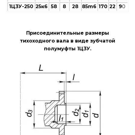
1Ц3У-250
25к6
58
8
28
85m6
170
22
9
0
Присоединительные размеры
тихоходного вала в виде зубчатой
полумуфты 1Ц3У.