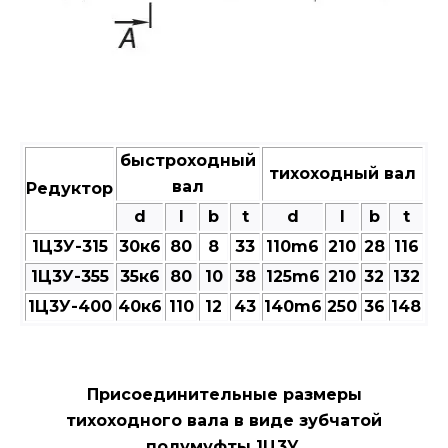
быстроходный
тихоходный вал
вал
Редуктор
d
l
b
t
d
l
b
t
1Ц3У-315
30к6
80
8
33
110m6
210
28
116
1Ц3У-355
35к6
80
10
38
125m6
210
32
132
1Ц3У-400
40к6
110
12
43
140m6
250
36
148
Присоединительные размеры
тихоходного вала в виде зубчатой
полумуфты 1Ц3У.