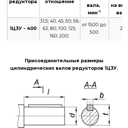
редуктора
отношение
вала,
на вы
-1
мин
валу
31,5; 40; 45; 50; 56;
от 1500 до
1Ц3У - 400
63; 80; 100; 125;
20
500
160; 200;
Присоединительные размеры
цилиндрических валов редукторов 1Ц3У.