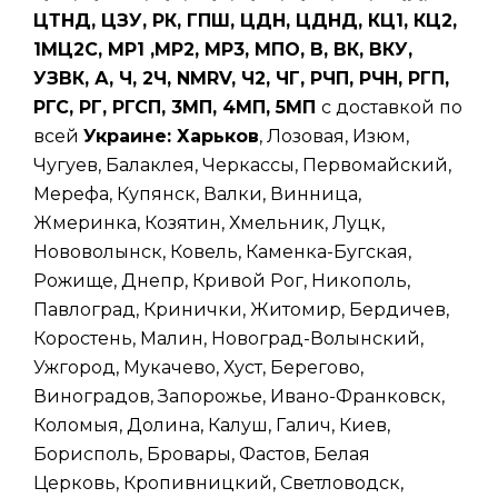
ЦТНД, ЦЗУ, РК, ГПШ, ЦДН, ЦДНД, КЦ1, КЦ2,
1МЦ2С, МР1 ,МР2, МР3, МПО, В, ВК, ВКУ,
УЗВК, А, Ч, 2Ч, NMRV, Ч2, ЧГ, РЧП, РЧН, РГП,
РГС, РГ, РГСП, 3МП, 4МП, 5МП
с доставкой по
всей
Украине: Харьков
, Лозовая, Изюм,
Чугуев, Балаклея, Черкассы, Первомайский,
Мерефа, Купянск, Валки, Винница,
Жмеринка, Козятин, Хмельник, Луцк,
Нововолынск, Ковель, Каменка-Бугская,
Рожище, Днепр, Кривой Рог, Никополь,
Павлоград, Кринички, Житомир, Бердичев,
Коростень, Малин, Новоград-Волынский,
Ужгород, Мукачево, Хуст, Берегово,
Виноградов, Запорожье, Ивано-Франковск,
Коломыя, Долина, Калуш, Галич, Киев,
Борисполь, Бровары, Фастов, Белая
Церковь, Кропивницкий, Светловодск,