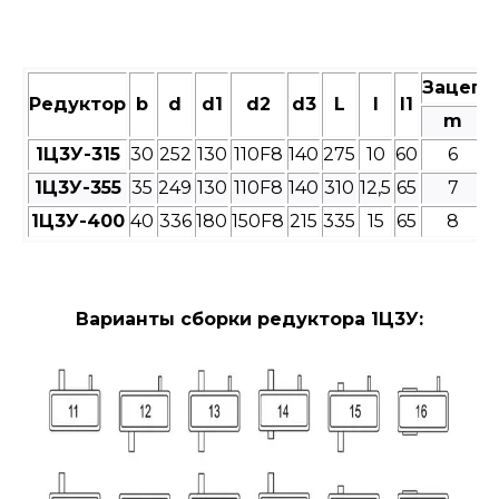
Зацепл
Редуктор
b
d
d1
d2
d3
L
l
l1
m
1Ц3У-315
30
252
130
110F8
140
275
10
60
6
1Ц3У-355
35
249
130
110F8
140
310
12,5
65
7
1Ц3У-400
40
336
180
150F8
215
335
15
65
8
Варианты сборки редуктора 1Ц3У: