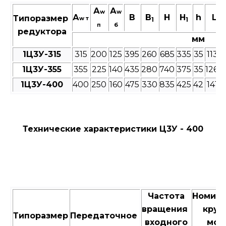
А
А
w
w
А
В
B
Н
H
h
L
Типоразмер
w т
1
1
п
б
редуктора
мм
1Ц3У-315
315
200
125
395
260
685
335
35
1135
1Ц3У-355
355
225
140
435
280
740
375
35
1260
1Ц3У-400
400
250
160
475
330
835
425
42
1415
Технические характеристики Ц3У - 400
Частота
Номин
вращения
крут
Типоразмер
Передаточное
входного
мом