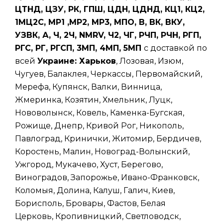
ЦТНД, ЦЗУ, РК, ГПШ, ЦДН, ЦДНД, КЦ1, КЦ2,
1МЦ2С, МР1 ,МР2, МР3, МПО, В, ВК, ВКУ,
УЗВК, А, Ч, 2Ч, NMRV, Ч2, ЧГ, РЧП, РЧН, РГП,
РГС, РГ, РГСП, 3МП, 4МП, 5МП
с доставкой по
всей
Украине: Харьков
, Лозовая, Изюм,
Чугуев, Балаклея, Черкассы, Первомайский,
Мерефа, Купянск, Валки, Винница,
Жмеринка, Козятин, Хмельник, Луцк,
Нововолынск, Ковель, Каменка-Бугская,
Рожище, Днепр, Кривой Рог, Никополь,
Павлоград, Кринички, Житомир, Бердичев,
Коростень, Малин, Новоград-Волынский,
Ужгород, Мукачево, Хуст, Берегово,
Виноградов, Запорожье, Ивано-Франковск,
Коломыя, Долина, Калуш, Галич, Киев,
Борисполь, Бровары, Фастов, Белая
Церковь, Кропивницкий, Светловодск,