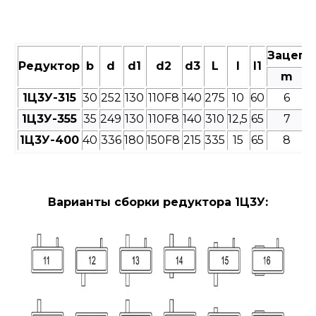
Зацепл
Редуктор
b
d
d1
d2
d3
L
l
l1
m
1Ц3У-315
30
252
130
110F8
140
275
10
60
6
1Ц3У-355
35
249
130
110F8
140
310
12,5
65
7
1Ц3У-400
40
336
180
150F8
215
335
15
65
8
Варианты сборки редуктора 1Ц3У: