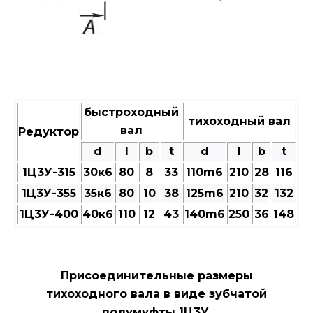
быстроходный
тихоходный вал
вал
Редуктор
d
l
b
t
d
l
b
t
1Ц3У-315
30к6
80
8
33
110m6
210
28
116
1Ц3У-355
35к6
80
10
38
125m6
210
32
132
1Ц3У-400
40к6
110
12
43
140m6
250
36
148
Присоединительные размеры
тихоходного вала в виде зубчатой
полумуфты 1Ц3У.