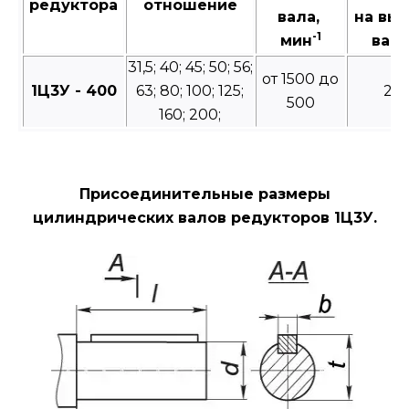
редуктора
отношение
вала,
на вы
-1
мин
валу
31,5; 40; 45; 50; 56;
от 1500 до
1Ц3У - 400
63; 80; 100; 125;
20
500
160; 200;
Присоединительные размеры
цилиндрических валов редукторов 1Ц3У.