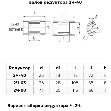
валов редуктора 2Ч-40
Редуктор
d
d1
l
l1
b
2Ч-40
23
18
112
72
6
2Ч-63
33
28
108
68
8
2Ч-80
41
35
116
66
10
Вариант сборки редуктора Ч, 2Ч.