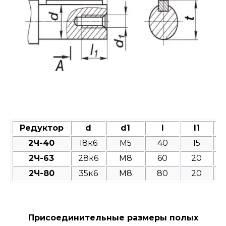
Редуктор
d
d1
l
l1
2Ч-40
18к6
M5
40
15
2Ч-63
28к6
M8
60
20
2Ч-80
35к6
M8
80
20
Присоединительные размеры полых