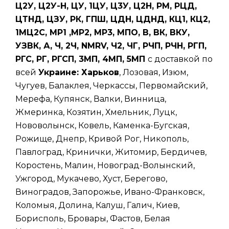
Ц2У, Ц2У-Н, ЦУ, 1ЦУ, Ц3У, Ц2Н, РМ, РЦД,
ЦТНД, ЦЗУ, РК, ГПШ, ЦДН, ЦДНД, КЦ1, КЦ2,
1МЦ2С, МР1 ,МР2, МР3, МПО, В, ВК, ВКУ,
УЗВК, А, Ч, 2Ч, NMRV, Ч2, ЧГ, РЧП, РЧН, РГП,
РГС, РГ, РГСП, 3МП, 4МП, 5МП
с доставкой по
всей
Украине: Харьков
, Лозовая, Изюм,
Чугуев, Балаклея, Черкассы, Первомайский,
Мерефа, Купянск, Валки, Винница,
Жмеринка, Козятин, Хмельник, Луцк,
Нововолынск, Ковель, Каменка-Бугская,
Рожище, Днепр, Кривой Рог, Никополь,
Павлоград, Кринички, Житомир, Бердичев,
Коростень, Малин, Новоград-Волынский,
Ужгород, Мукачево, Хуст, Берегово,
Виноградов, Запорожье, Ивано-Франковск,
Коломыя, Долина, Калуш, Галич, Киев,
Борисполь, Бровары, Фастов, Белая