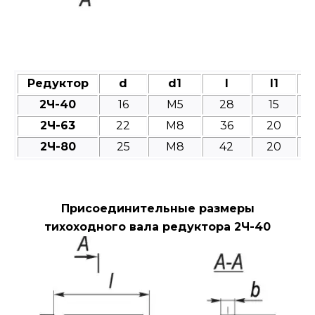
Редуктор
d
d1
l
l1
2Ч-40
16
M5
28
15
2Ч-63
22
M8
36
20
2Ч-80
25
M8
42
20
Присоединительные размеры
тихоходного вала редуктора 2Ч-40