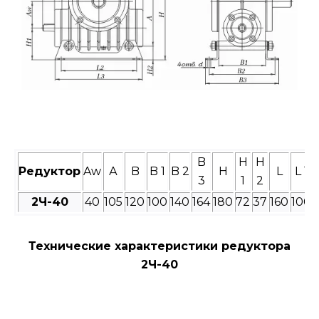
B
H
H
Редуктор
Aw
А
B
B 1
B 2
H
L
L 1
3
1
2
2Ч-
40
40
105
120
100
140
164
180
72
37
160
100
Технические характеристики редуктора
2Ч-40