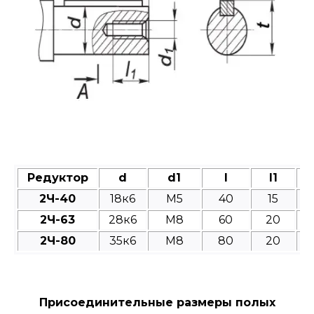
Редуктор
d
d1
l
l1
2Ч-40
18к6
M5
40
15
2Ч-63
28к6
M8
60
20
2Ч-80
35к6
M8
80
20
Присоединительные размеры полых