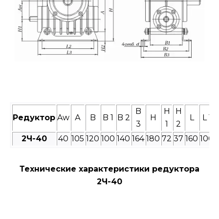
B
H
H
Редуктор
Aw
А
B
B 1
B 2
H
L
L 1
3
1
2
2Ч-
40
40
105
120
100
140
164
180
72
37
160
100
Технические характеристики редуктора
2Ч-40