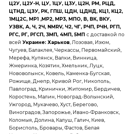
Ц2У, Ц2У-Н, ЦУ, 1ЦУ, Ц3У, Ц2Н, РМ, РЦД,
ЦТНД, ЦЗУ, РК, ГПШ, ЦДН, ЦДНД, КЦ1, КЦ2,
1МЦ2С, МР1 ,МР2, МР3, МПО, В, ВК, ВКУ,
УЗВК, А, Ч, 2Ч, NMRV, Ч2, ЧГ, РЧП, РЧН, РГП,
РГС, РГ, РГСП, 3МП, 4МП, 5МП
с доставкой по
всей
Украине: Харьков
, Лозовая, Изюм,
Чугуев, Балаклея, Черкассы, Первомайский,
Мерефа, Купянск, Валки, Винница,
Жмеринка, Козятин, Хмельник, Луцк,
Нововолынск, Ковель, Каменка-Бугская,
Рожище, Днепр, Кривой Рог, Никополь,
Павлоград, Кринички, Житомир, Бердичев,
Коростень, Малин, Новоград-Волынский,
Ужгород, Мукачево, Хуст, Берегово,
Виноградов, Запорожье, Ивано-Франковск,
Коломыя, Долина, Калуш, Галич, Киев,
Борисполь, Бровары, Фастов, Белая