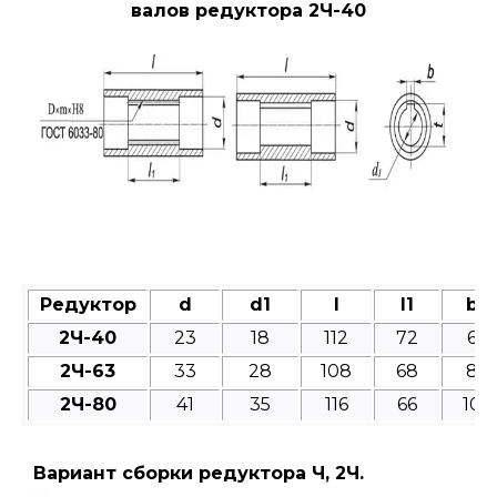
валов редуктора 2Ч-40
Редуктор
d
d1
l
l1
b
2Ч-40
23
18
112
72
6
2Ч-63
33
28
108
68
8
2Ч-80
41
35
116
66
10
Вариант сборки редуктора Ч, 2Ч.