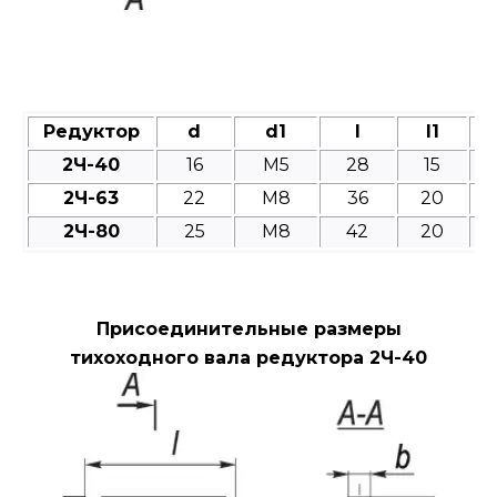
Редуктор
d
d1
l
l1
2Ч-40
16
M5
28
15
2Ч-63
22
M8
36
20
2Ч-80
25
M8
42
20
Присоединительные размеры
тихоходного вала редуктора 2Ч-40