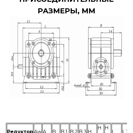
РАЗМЕРЫ, ММ
H
H
Редуктор
Aw
А
B
B 1
B 2
B 3
H
L
L 1