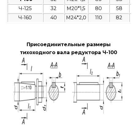
Ч-125
32
М20*1,5
80
58
Ч-160
40
М24*2,0
110
82
Присоединительные размеры
тихоходного вала редуктора Ч-100