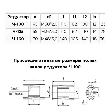
Редуктор
d
d1
l
l1
l2
b
t
Ч-100
45
M30*2,0
110
82
90
12
23,4
Ч-125
55
М36*3,0
110
82
110
14
28,9
Ч-160
70
М48*3,0
140
105
140
18
36,3
Присоединительные размеры полых
валов редуктора Ч-100