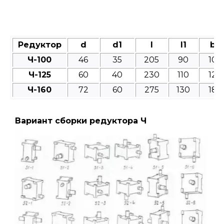
Редуктор
d
d1
l
l1
b
Ч-100
46
35
205
90
10
Ч-125
60
40
230
110
12
Ч-160
72
60
275
130
18
Вариант сборки редуктора Ч