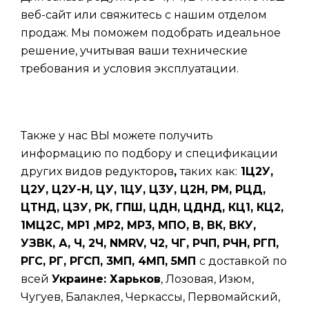
веб-сайт или свяжитесь с нашим отделом
продаж. Мы поможем подобрать идеальное
решение, учитывая ваши технические
требования и условия эксплуатации.
Также у нас ВЫ можете получить
информацию по подбору и спецификации
других видов редукторов
,
таких
как:
1Ц2У,
Ц2У, Ц2У-Н, ЦУ, 1ЦУ, Ц3У, Ц2Н, РМ, РЦД,
ЦТНД, ЦЗУ, РК, ГПШ, ЦДН, ЦДНД, КЦ1, КЦ2,
1МЦ2С, МР1 ,МР2, МР3, МПО, В, ВК, ВКУ,
УЗВК, А, Ч, 2Ч, NMRV, Ч2, ЧГ, РЧП, РЧН, РГП,
РГС, РГ, РГСП, 3МП, 4МП, 5МП
с доставкой по
всей
Украине: Харьков
, Лозовая, Изюм,
Чугуев, Балаклея, Черкассы, Первомайский,