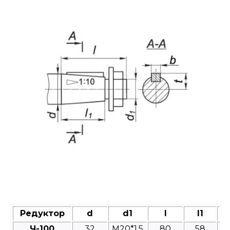
Редуктор
d
d1
l
l1
Ч-100
32
M20*1,5
80
58