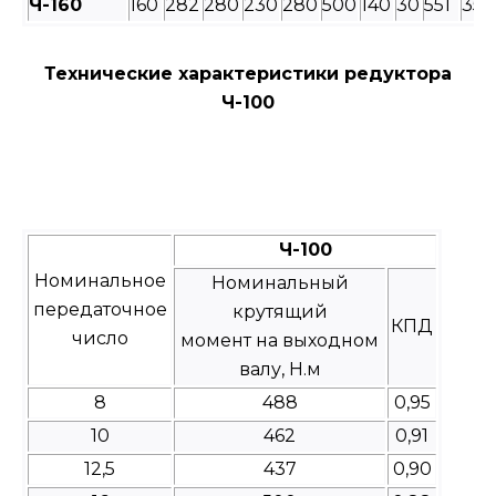
Ч-160
160
282
280
230
280
500
140
30
551
350
Технические характеристики редуктора
Ч-100
Ч-100
Номинальное
Номинальный
передаточное
крутящий
КПД
число
момент на выходном
валу, Н.м
8
488
0,95
10
462
0,91
12,5
437
0,90