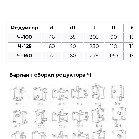
Редуктор
d
d1
l
l1
b
Ч-100
46
35
205
90
10
Ч-125
60
40
230
110
12
Ч-160
72
60
275
130
18
Вариант сборки редуктора Ч