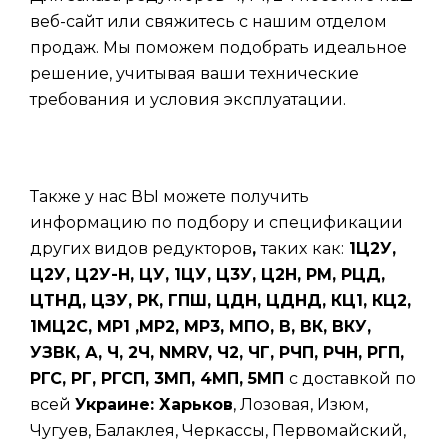
веб-сайт или свяжитесь с нашим отделом
продаж. Мы поможем подобрать идеальное
решение, учитывая ваши технические
требования и условия эксплуатации.
Также у нас ВЫ можете получить
информацию по подбору и спецификации
других видов редукторов
,
таких
как:
1Ц2У,
Ц2У, Ц2У-Н, ЦУ, 1ЦУ, Ц3У, Ц2Н, РМ, РЦД,
ЦТНД, ЦЗУ, РК, ГПШ, ЦДН, ЦДНД, КЦ1, КЦ2,
1МЦ2С, МР1 ,МР2, МР3, МПО, В, ВК, ВКУ,
УЗВК, А, Ч, 2Ч, NMRV, Ч2, ЧГ, РЧП, РЧН, РГП,
РГС, РГ, РГСП, 3МП, 4МП, 5МП
с доставкой по
всей
Украине: Харьков
, Лозовая, Изюм,
Чугуев, Балаклея, Черкассы, Первомайский,