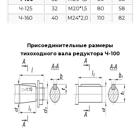
Ч-125
32
М20*1,5
80
58
Ч-160
40
М24*2,0
110
82
Присоединительные размеры
тихоходного вала редуктора Ч-100