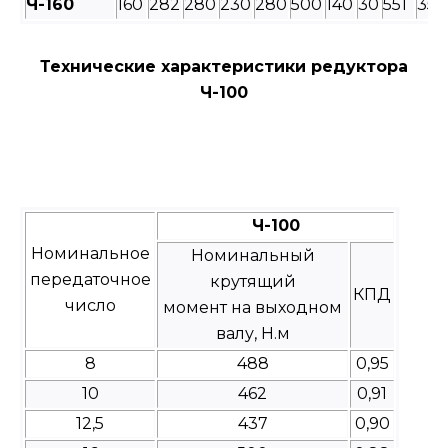
Ч-160
160
282
280
230
280
500
140
30
551
350
Технические характеристики редуктора
Ч-100
Ч-100
Номинальное
Номинальный
передаточное
крутящий
КПД
число
момент на выходном
валу, Н.м
8
488
0,95
10
462
0,91
12,5
437
0,90