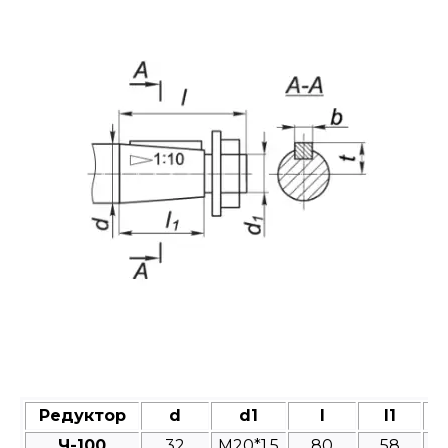
Редуктор
d
d1
l
l1
Ч-100
32
M20*1,5
80
58