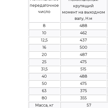
передаточное
крутящий
число
момент на выходном
валу, Н.м
8
488
10
462
12,5
437
16
500
20
487
25
475
31,5
515
40
488
50
475
63
375
80
355
Масса, кг
57