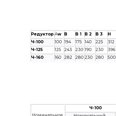
Редуктор
A
w
B
B 1
B 2
B 3
H
Ч-100
100
194
175
140
225
312
Ч-125
125
243
230
190
230
396
Ч-160
160
282
280
230
280
500
Ч-100
Номинальное
Номинальный