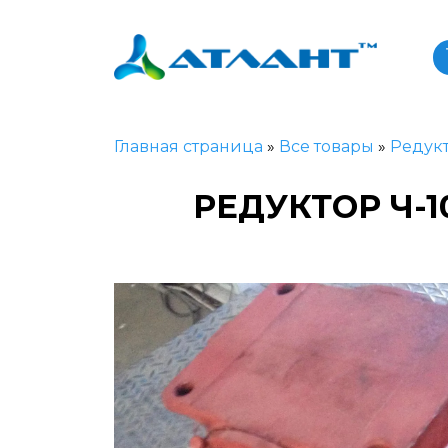
Главная страница
»
Все товары
»
Редук
РЕДУКТОР Ч-