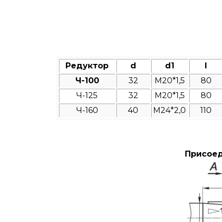
Редуктор
d
d1
l
Ч-100
32
M20*1,5
80
Ч-125
32
М20*1,5
80
Ч-160
40
М24*2,0
110
Присоед