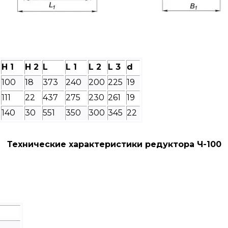
H 1
H 2
L
L 1
L 2
L 3
d
100
18
373
240
200
225
19
111
22
437
275
230
261
19
140
30
551
350
300
345
22
Технические характеристики редуктора Ч-100