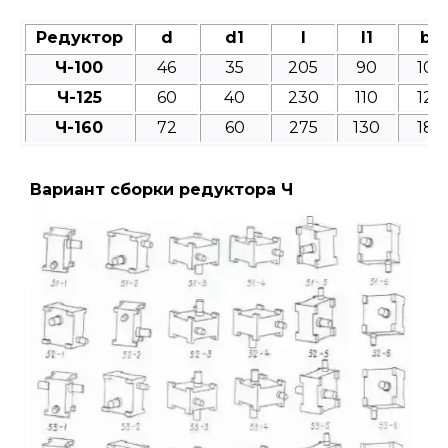
Редуктор
d
d1
l
l1
b
Ч-100
46
35
205
90
10
Ч-125
60
40
230
110
12
Ч-160
72
60
275
130
18
Вариант сборки редуктора Ч