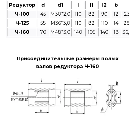
Редуктор
d
d1
l
l1
l2
b
t
Ч-100
45
M30*2,0
110
82
90
12
23,4
Ч-125
55
М36*3,0
110
82
110
14
28,9
Ч-160
70
М48*3,0
140
105
140
18
36,3
Присоединительные размеры полых
валов редуктора Ч-160