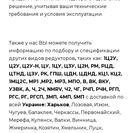
решение, учитывая ваши технические
требования и условия эксплуатации.
Также у нас ВЫ можете получить
информацию по подбору и спецификации
других видов редукторов
,
таких
как:
1Ц2У,
Ц2У, Ц2У-Н, ЦУ, 1ЦУ, Ц3У, Ц2Н, РМ, РЦД,
ЦТНД, ЦЗУ, РК, ГПШ, ЦДН, ЦДНД, КЦ1, КЦ2,
1МЦ2С, МР1 ,МР2, МР3, МПО, В, ВК, ВКУ,
УЗВК, А, Ч, 2Ч, NMRV, Ч2, ЧГ, РЧП, РЧН, РГП,
РГС, РГ, РГСП, 3МП, 4МП, 5МП
с доставкой по
всей
Украине: Харьков
, Лозовая, Изюм,
Чугуев, Балаклея, Черкассы, Первомайский,
Мерефа, Купянск, Валки, Винница,
Жмеринка, Козятин, Хмельник, Луцк,