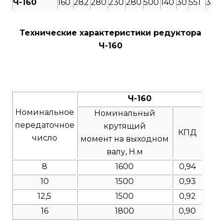
Ч-160
160
282
280
230
280
500
140
30
551
350
Технические характеристики редуктора
Ч-160
Ч-160
Номинальное
Номинальный
передаточное
крутящий
КПД
число
момент на выходном
валу, Н.м
8
1600
0,94
10
1500
0,93
12,5
1500
0,92
16
1800
0,90