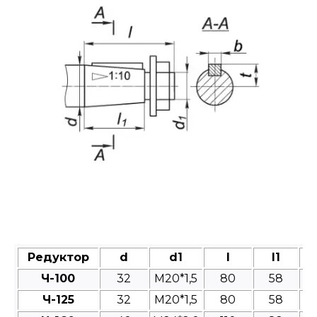
Редуктор
d
d1
l
l1
Ч-100
32
M20*1,5
80
58
Ч-125
32
М20*1,5
80
58