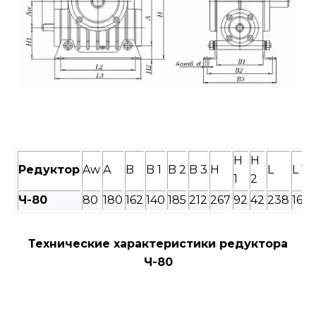
H
H
Редуктор
Aw
А
B
B 1
B 2
B 3
H
L
L 1
1
2
Ч-
80
80
180
162
140
185
212
267
92
42
238
160
Технические характеристики редуктора
Ч-80