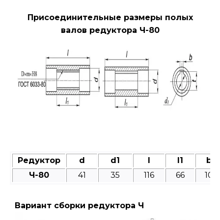
Присоединительные размеры полых
валов редуктора Ч-80
Редуктор
d
d1
l
l1
b
Ч-80
41
35
116
66
10
Вариант сборки редуктора Ч