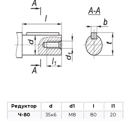
Редуктор
d
d1
l
l1
Ч-80
35к6
M8
80
20