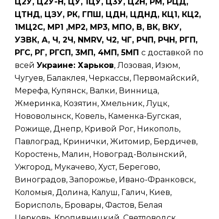
Ц2У, Ц2У-Н, ЦУ, 1ЦУ, Ц3У, Ц2Н, РМ, РЦД,
ЦТНД, ЦЗУ, РК, ГПШ, ЦДН, ЦДНД, КЦ1, КЦ2,
1МЦ2С, МР1 ,МР2, МР3, МПО, В, ВК, ВКУ,
УЗВК, А, Ч, 2Ч, NMRV, Ч2, ЧГ, РЧП, РЧН, РГП,
РГС, РГ, РГСП, 3МП, 4МП, 5МП
с доставкой по
всей
Украине: Харьков
, Лозовая, Изюм,
Чугуев, Балаклея, Черкассы, Первомайский,
Мерефа, Купянск, Валки, Винница,
Жмеринка, Козятин, Хмельник, Луцк,
Нововолынск, Ковель, Каменка-Бугская,
Рожище, Днепр, Кривой Рог, Никополь,
Павлоград, Кринички, Житомир, Бердичев,
Коростень, Малин, Новоград-Волынский,
Ужгород, Мукачево, Хуст, Берегово,
Виноградов, Запорожье, Ивано-Франковск,
Коломыя, Долина, Калуш, Галич, Киев,
Борисполь, Бровары, Фастов, Белая
Церковь, Кропивницкий, Светловодск,