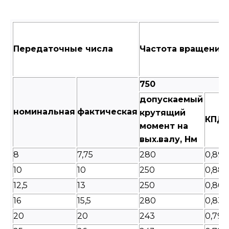
Передаточные числа
Частота вращения 
750
допускаемый
номинальная
фактическая
крутящий
КПД
момент на
вых.валу, Нм
8
7,75
280
0,89
10
10
250
0,88
12,5
13
250
0,86
16
15,5
280
0,83
20
20
243
0,79