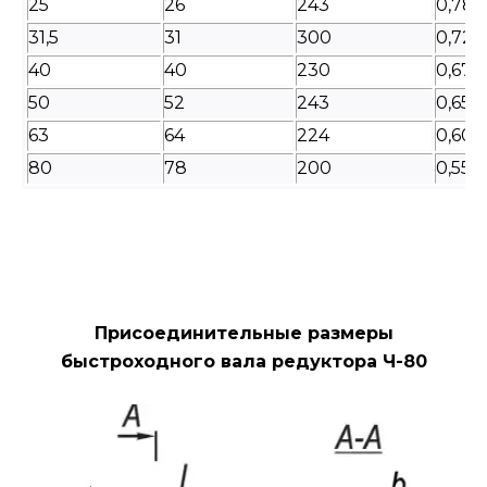
25
26
243
0,78
31,5
31
300
0,72
40
40
230
0,67
50
52
243
0,65
63
64
224
0,60
80
78
200
0,55
Присоединительные размеры
быстроходного вала редуктора Ч-80