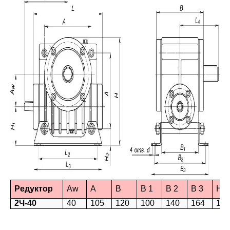
Редуктор
Aw
А
B
B 1
B 2
B 3
H
2Ч-
40
40
105
120
100
140
164
18