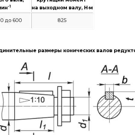
-1
мин
на выходном валу, Н·м
00 до 600
825
динительные размеры конических валов редукто