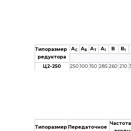
А
А
А
А
В
В
Типоразмер
C
Б
T
1
1
редуктора
Ц2-250
250
100
150
285
260
210
Частот
Типоразмер
Передаточное
входн