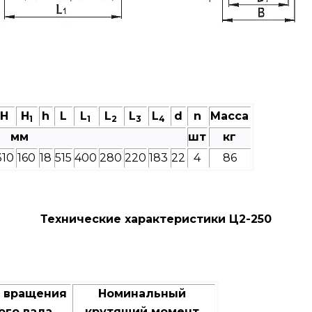
Н
Н
h
L
L
L
L
L
d
n
Масса
1
1
2
3
4
мм
шт
кг
310
160
18
515
400
280
220
183
22
4
86
Технические характеристики Ц2-250
а вращения
Номинальный
ого вала,
крутящий момент