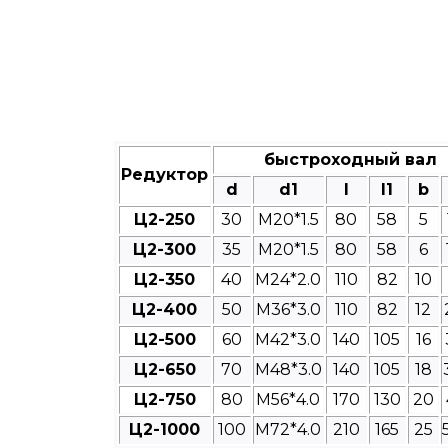
быстроходный вал
Редуктор
d
d1
l
l1
b
Ц2-250
30
M20*1.5
80
58
5
Ц2-300
35
M20*1.5
80
58
6
Ц2-350
40
M24*2.0
110
82
10
Ц2-400
50
M36*3.0
110
82
12
Ц2-500
60
M42*3.0
140
105
16
Ц2-650
70
M48*3.0
140
105
18
Ц2-750
80
M56*4.0
170
130
20
Ц2-1000
100
M72*4.0
210
165
25