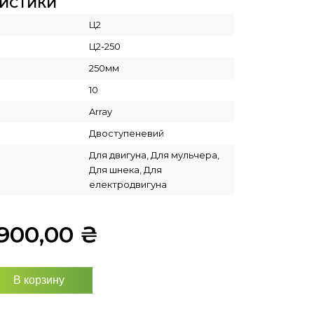
РИСТИКИ
Ц2
Ц2-250
250мм
10
Array
Двоступеневий
Для двигуна, Для мульчера,
Для шнека, Для
електродвигуна
1900,00
₴
В корзину