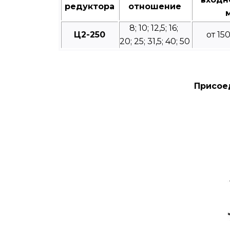
редуктора
отношение
8; 10; 12,5; 16;
Ц2-250
от 15
20; 25; 31,5; 40; 50
Присое