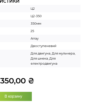
РИСТИКИ
Ц2
Ц2-350
350мм
25
Array
Двоступеневий
Для двигуна, Для мульчера,
Для шнека, Для
електродвигуна
9350,00
₴
В корзину