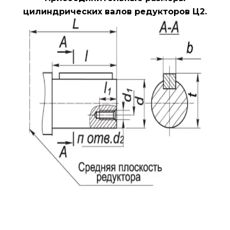
цилиндрических валов редукторов Ц2.