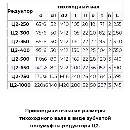
тихоходный вал
Редуктор
d
d1
d2
l
l1
b
t
n
L
Ц2-250
65r6
32
М10
105
20
18
71
2
255
Ц2-300
75r6
50
М12
105
22
20
82
2
280
Ц2-350
85r6
50
М12
130
22
22
93
2
320
Ц2-400
95r6
50
М12
130
22
25
104
2
350
Ц2-500
110s6
80
М12
165
22
28
120
3
410
Ц2-650
140s6
80
М12
200
22
36
152
3
510
Ц2-750
170s6
105
М16
240
26
40
184
3
595
Ц2-1000
220s6
140
М20
280
32
50
237
3
745
Присоединительные размеры
тихоходного вала в виде зубчатой
полумуфты редуктора Ц2.