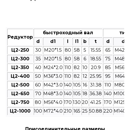
быстроходный вал
тих
Редуктор
d
d1
l
l1
b
t
d
d1
Ц2-250
30
M20*1.5
80
58
5
15.55
65
M42*3
Ц2-300
35
M20*1.5
80
58
6
18.55
75
M48*3
Ц2-350
40
M24*2.0
110
82
10
20.9
85
M56*4
Ц2-400
50
M36*3.0
110
82
12
25.95
95
M64*4
Ц2-500
60
M42*3.0
140
105
16
31.38
110
M80*4
Ц2-650
70
M48*3.0
140
105
18
36.38
140
M100*4
Ц2-750
80
M56*4.0
170
130
20
41.25
170
M125*4
Ц2-1000
100
M72*4.0
210
165
25
50.88
220
M140*4
Присоединительные размеры