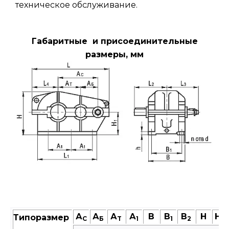
техническое обслуживание.
Габаритные и присоединительные
размеры, мм
А
А
А
А
В
В
В
Н
Н
Типоразмер
C
Б
T
1
1
2
1