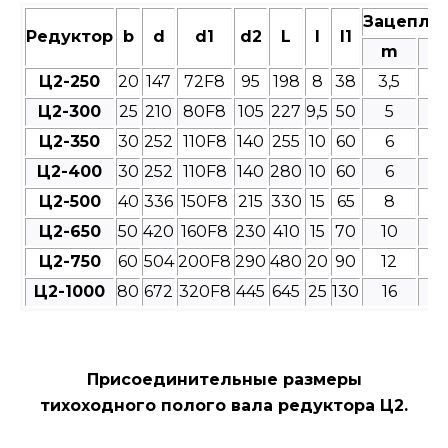
Зацепле
Редуктор
b
d
d1
d2
L
l
l1
m
Ц2-250
20
147
72F8
95
198
8
38
3,5
4
Ц2-300
25
210
80F8
105
227
9,5
50
5
4
Ц2-350
30
252
110F8
140
255
10
60
6
4
Ц2-400
30
252
110F8
140
280
10
60
6
4
Ц2-500
40
336
150F8
215
330
15
65
8
4
Ц2-650
50
420
160F8
230
410
15
70
10
4
Ц2-750
60
504
200F8
290
480
20
90
12
4
Ц2-1000
80
672
320F8
445
645
25
130
16
4
Присоединительные размеры
тихоходного полого вала редуктора Ц2.