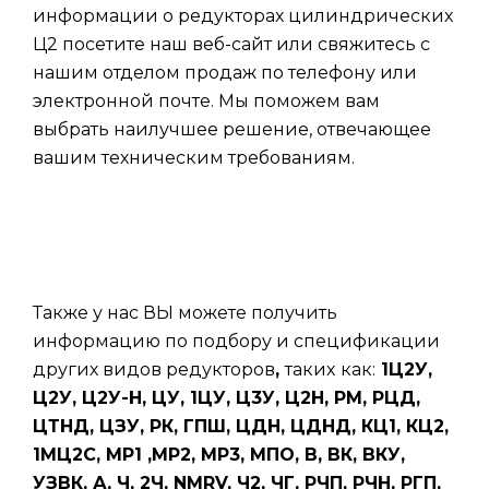
информации о редукторах цилиндрических
Ц2 посетите наш веб-сайт или свяжитесь с
нашим отделом продаж по телефону или
электронной почте. Мы поможем вам
выбрать наилучшее решение, отвечающее
вашим техническим требованиям.
Также у нас ВЫ можете получить
информацию по подбору и спецификации
других видов редукторов
,
таких
как:
1Ц2У,
Ц2У, Ц2У-Н, ЦУ, 1ЦУ, Ц3У, Ц2Н, РМ, РЦД,
ЦТНД, ЦЗУ, РК, ГПШ, ЦДН, ЦДНД, КЦ1, КЦ2,
1МЦ2С, МР1 ,МР2, МР3, МПО, В, ВК, ВКУ,
УЗВК, А, Ч, 2Ч, NMRV, Ч2, ЧГ, РЧП, РЧН, РГП,