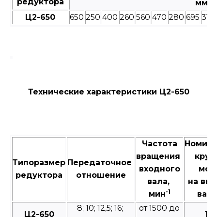
редуктора
мм
Ц2-650
650
250
400
260
560
470
280
695
315
Технические характеристики Ц2-650
Частота
Номин
вращения
крут
Типоразмер
Передаточное
входного
мом
редуктора
отношение
вала,
на вы
-1
мин
валу
8; 10; 12,5; 16;
от 1500 до
Ц2-650
14