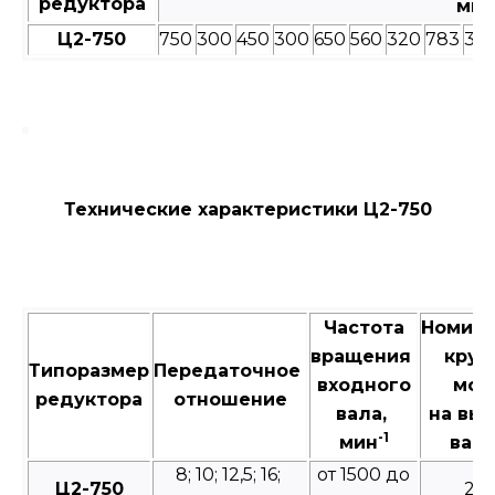
редуктора
мм
Ц2-750
750
300
450
300
650
560
320
783
355
Технические характеристики Ц2-750
Частота
Номин
вращения
крут
Типоразмер
Передаточное
входного
мом
редуктора
отношение
вала,
на вы
-1
мин
валу
8; 10; 12,5; 16;
от 1500 до
Ц2-750
23