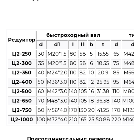
быстроходный вал
тих
Редуктор
d
d1
l
l1
b
t
d
d1
Ц2-250
30
M20*1.5
80
58
5
15.55
65
M42*3
Ц2-300
35
M20*1.5
80
58
6
18.55
75
M48*3
Ц2-350
40
M24*2.0
110
82
10
20.9
85
M56*4
Ц2-400
50
M36*3.0
110
82
12
25.95
95
M64*4
Ц2-500
60
M42*3.0
140
105
16
31.38
110
M80*4
Ц2-650
70
M48*3.0
140
105
18
36.38
140
M100*4
Ц2-750
80
M56*4.0
170
130
20
41.25
170
M125*4
Ц2-1000
100
M72*4.0
210
165
25
50.88
220
M140*4
Присоединительные размеры