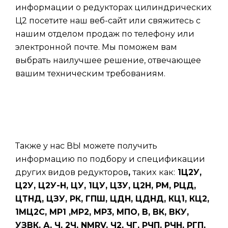
информации о редукторах цилиндрических
Ц2 посетите наш веб-сайт или свяжитесь с
нашим отделом продаж по телефону или
электронной почте. Мы поможем вам
выбрать наилучшее решение, отвечающее
вашим техническим требованиям.
Также у нас ВЫ можете получить
информацию по подбору и спецификации
других видов редукторов
,
таких
как:
1Ц2У,
Ц2У, Ц2У-Н, ЦУ, 1ЦУ, Ц3У, Ц2Н, РМ, РЦД,
ЦТНД, ЦЗУ, РК, ГПШ, ЦДН, ЦДНД, КЦ1, КЦ2,
1МЦ2С, МР1 ,МР2, МР3, МПО, В, ВК, ВКУ,
УЗВК, А, Ч, 2Ч, NMRV, Ч2, ЧГ, РЧП, РЧН, РГП,