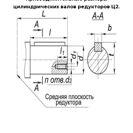
цилиндрических валов редукторов Ц2.