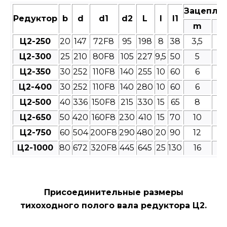
Зацепле
Редуктор
b
d
d1
d2
L
l
l1
m
Ц2-250
20
147
72F8
95
198
8
38
3,5
4
Ц2-300
25
210
80F8
105
227
9,5
50
5
4
Ц2-350
30
252
110F8
140
255
10
60
6
4
Ц2-400
30
252
110F8
140
280
10
60
6
4
Ц2-500
40
336
150F8
215
330
15
65
8
4
Ц2-650
50
420
160F8
230
410
15
70
10
4
Ц2-750
60
504
200F8
290
480
20
90
12
4
Ц2-1000
80
672
320F8
445
645
25
130
16
4
Присоединительные размеры
тихоходного полого вала редуктора Ц2.