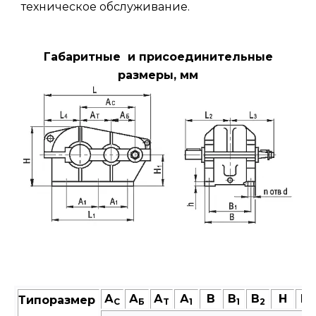
техническое обслуживание.
Габаритные и присоединительные
размеры, мм
А
А
А
А
В
В
В
Н
Н
Типоразмер
C
Б
T
1
1
2
1