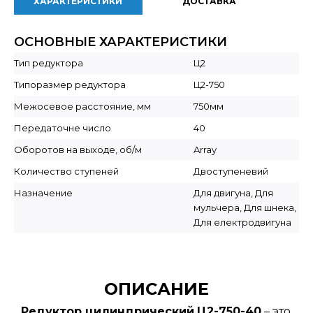
ХАРАКТЕРИСТИКИ
ДОСТАВКА
ОСНОВНЫЕ ХАРАКТЕРИСТИКИ
Тип редуктора
Ц2
Типоразмер редуктора
Ц2-750
Межосевое расстояние, мм
750мм
Передаточне число
40
Оборотов на выходе, об/м
Array
Количество ступеней
Двоступеневий
Назначение
Для двигуна, Для
мульчера, Для шнека,
Для електродвигуна
ОПИСАНИЕ
Редуктор цилиндрический
Ц2-750-40
– это