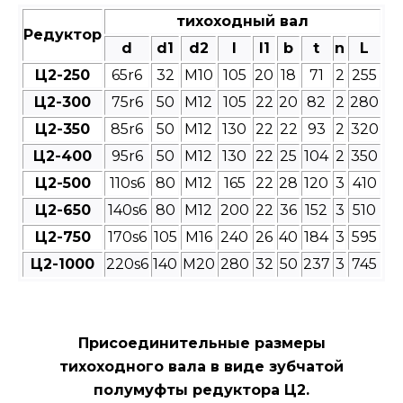
тихоходный вал
Редуктор
d
d1
d2
l
l1
b
t
n
L
Ц2-250
65r6
32
М10
105
20
18
71
2
255
Ц2-300
75r6
50
М12
105
22
20
82
2
280
Ц2-350
85r6
50
М12
130
22
22
93
2
320
Ц2-400
95r6
50
М12
130
22
25
104
2
350
Ц2-500
110s6
80
М12
165
22
28
120
3
410
Ц2-650
140s6
80
М12
200
22
36
152
3
510
Ц2-750
170s6
105
М16
240
26
40
184
3
595
Ц2-1000
220s6
140
М20
280
32
50
237
3
745
Присоединительные размеры
тихоходного вала в виде зубчатой
полумуфты редуктора Ц2.