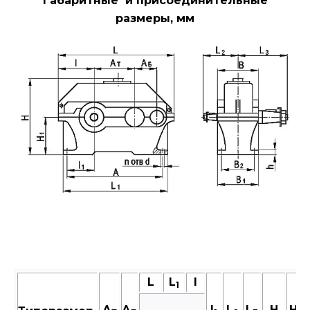
Габаритные и присоединительные
размеры, мм
L
L
I
1
А
А
I
L
L
Н
H