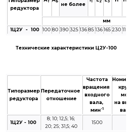
Типоразмер
Т
Б
1
2
3
1
не более
редуктора
мм
1Ц2У - 100
100
80
390
325
136
85
136
165
230
112
Технические характеристики Ц2У-100
Частота
Номин
вращения
крут
Типоразмер
Передаточное
входного
мом
редуктора
отношение
вала,
на вы
-1
мин
валу
8; 10; 12,5; 16;
1Ц2У - 100
1500
3
20; 25; 31,5; 40