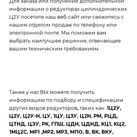
Для заказа или получения дополнительной
информации о редукторах цилиндрических
Ц2У посетите наш веб-сайт или свяжитесь с
нашим отделом продаж по телефону или
электронной почте. Мы поможем вам
выбрать наилучшее решение, отвечающее
вашим техническим требованиям.
Также у нас ВЫ можете получить
информацию по подбору и спецификации
других видов редукторов
,
таких
как:
1Ц2У,
Ц2У, Ц2У-Н, ЦУ, 1ЦУ, Ц3У, Ц2Н, РМ, РЦД,
ЦТНД, ЦЗУ, РК, ГПШ, ЦДН, ЦДНД, КЦ1, КЦ2,
1МЦ2С, МР1 ,МР2, МР3, МПО, В, ВК, ВКУ,