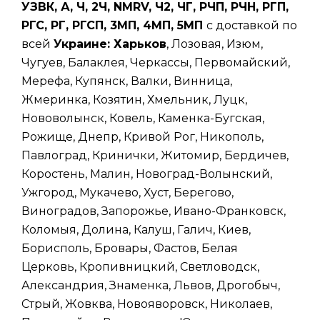
УЗВК, А, Ч, 2Ч, NMRV, Ч2, ЧГ, РЧП, РЧН, РГП,
РГС, РГ, РГСП, 3МП, 4МП, 5МП
с доставкой по
всей
Украине: Харьков
, Лозовая, Изюм,
Чугуев, Балаклея, Черкассы, Первомайский,
Мерефа, Купянск, Валки, Винница,
Жмеринка, Козятин, Хмельник, Луцк,
Нововолынск, Ковель, Каменка-Бугская,
Рожище, Днепр, Кривой Рог, Никополь,
Павлоград, Кринички, Житомир, Бердичев,
Коростень, Малин, Новоград-Волынский,
Ужгород, Мукачево, Хуст, Берегово,
Виноградов, Запорожье, Ивано-Франковск,
Коломыя, Долина, Калуш, Галич, Киев,
Борисполь, Бровары, Фастов, Белая
Церковь, Кропивницкий, Светловодск,
Александрия, Знаменка, Львов, Дрогобыч,
Стрый, Жовква, Новояворовск, Николаев,