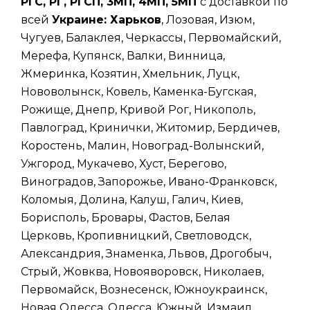
РГС, РГ, РГСП, 3МП, 4МП, 5МП
с доставкой по
всей
Украине: Харьков
, Лозовая, Изюм,
Чугуев, Балаклея, Черкассы, Первомайский,
Мерефа, Купянск, Валки, Винница,
Жмеринка, Козятин, Хмельник, Луцк,
Нововолынск, Ковель, Каменка-Бугская,
Рожище, Днепр, Кривой Рог, Никополь,
Павлоград, Кринички, Житомир, Бердичев,
Коростень, Малин, Новоград-Волынский,
Ужгород, Мукачево, Хуст, Берегово,
Виноградов, Запорожье, Ивано-Франковск,
Коломыя, Долина, Калуш, Галич, Киев,
Борисполь, Бровары, Фастов, Белая
Церковь, Кропивницкий, Светловодск,
Александрия, Знаменка, Львов, Дрогобыч,
Стрый, Жовква, Новояворовск, Николаев,
Первомайск, Вознесенск, Южноукраинск,
Новая Одесса, Одесса, Южный, Измаил,