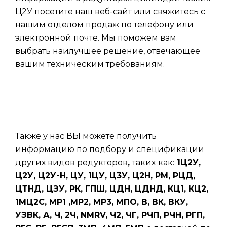
Ц2У посетите наш веб-сайт или свяжитесь с
нашим отделом продаж по телефону или
электронной почте. Мы поможем вам
выбрать наилучшее решение, отвечающее
вашим техническим требованиям.
Также у нас ВЫ можете получить
информацию по подбору и спецификации
других видов редукторов
,
таких
как:
1Ц2У,
Ц2У, Ц2У-Н, ЦУ, 1ЦУ, Ц3У, Ц2Н, РМ, РЦД,
ЦТНД, ЦЗУ, РК, ГПШ, ЦДН, ЦДНД, КЦ1, КЦ2,
1МЦ2С, МР1 ,МР2, МР3, МПО, В, ВК, ВКУ,
УЗВК, А, Ч, 2Ч, NMRV, Ч2, ЧГ, РЧП, РЧН, РГП,