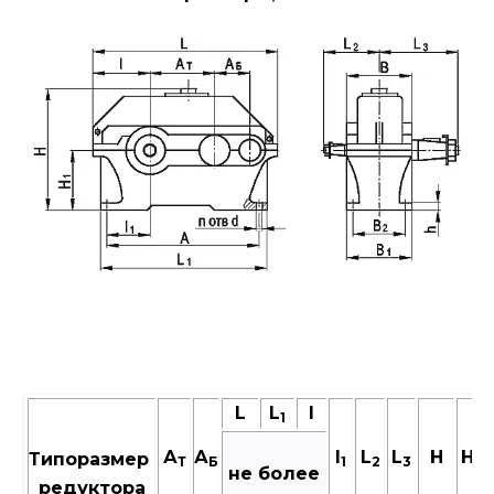
L
L
I
1
А
А
I
L
L
Н
H
Типоразмер
Т
Б
1
2
3
1
не более
редуктора