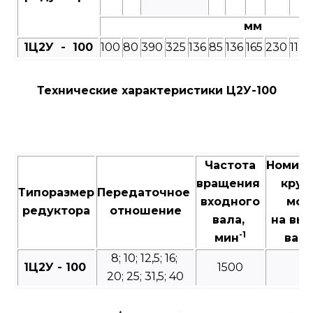
мм
1Ц2У - 100
100
80
390
325
136
85
136
165
230
112
Технические характеристики Ц2У-100
Частота
Номин
вращения
крут
Типоразмер
Передаточное
входного
мом
редуктора
отношение
вала,
на вы
-1
мин
валу
8; 10; 12,5; 16;
1Ц2У - 100
1500
3
20; 25; 31,5; 40