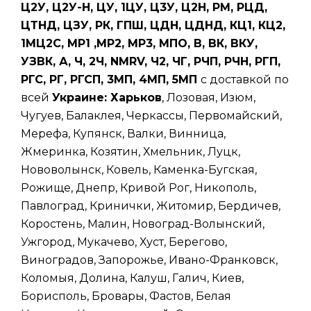
Ц2У, Ц2У-Н, ЦУ, 1ЦУ, Ц3У, Ц2Н, РМ, РЦД,
ЦТНД, ЦЗУ, РК, ГПШ, ЦДН, ЦДНД, КЦ1, КЦ2,
1МЦ2С, МР1 ,МР2, МР3, МПО, В, ВК, ВКУ,
УЗВК, А, Ч, 2Ч, NMRV, Ч2, ЧГ, РЧП, РЧН, РГП,
РГС, РГ, РГСП, 3МП, 4МП, 5МП
с доставкой по
всей
Украине: Харьков
, Лозовая, Изюм,
Чугуев, Балаклея, Черкассы, Первомайский,
Мерефа, Купянск, Валки, Винница,
Жмеринка, Козятин, Хмельник, Луцк,
Нововолынск, Ковель, Каменка-Бугская,
Рожище, Днепр, Кривой Рог, Никополь,
Павлоград, Кринички, Житомир, Бердичев,
Коростень, Малин, Новоград-Волынский,
Ужгород, Мукачево, Хуст, Берегово,
Виноградов, Запорожье, Ивано-Франковск,
Коломыя, Долина, Калуш, Галич, Киев,
Борисполь, Бровары, Фастов, Белая