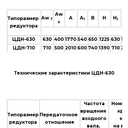
Аw
Аw
А
А
В
Н
H
L
Типоразмер
Т
1
1
б
редуктора
ЦДН-630
630
400
1770
540
650
1225
630
19
ЦДН-710
710
500
2010
600
740
1390
710
21
Технические характеристики ЦДН-630
Частота
Номи
вращения
кру
Типоразмер
Передаточное
входного
мо
редуктора
отношение
вала,
на в