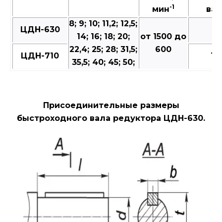
-1
мин
вал
8; 9; 10; 11,2; 12,5;
ЦДН-630
7
14; 16; 18; 20;
от 1500 до
22,4; 25; 28; 31,5;
600
ЦДН-710
10
35,5; 40; 45; 50;
Присоединительные размеры
быстроходного вала редуктора ЦДН-630.