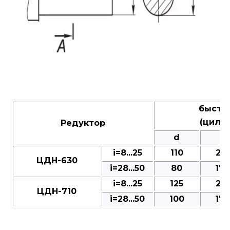
быстр
(цили
Редуктор
d
l
і=8...25
110
210
ЦДН-630
і=28...50
80
170
і=8...25
125
210
ЦДН-710
і=28...50
100
170