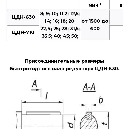
-1
мин
вал
8; 9; 10; 11,2; 12,5;
ЦДН-630
7
14; 16; 18; 20;
от 1500 до
22,4; 25; 28; 31,5;
600
ЦДН-710
10
35,5; 40; 45; 50;
Присоединительные размеры
быстроходного вала редуктора ЦДН-630.