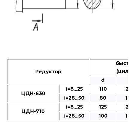
быстр
(цили
Редуктор
d
l
і=8...25
110
210
ЦДН-630
і=28...50
80
170
і=8...25
125
210
ЦДН-710
і=28...50
100
170