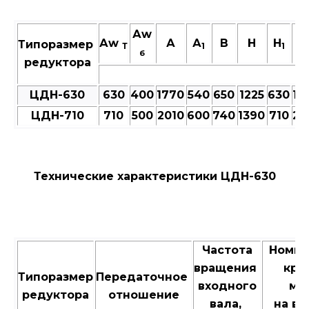
Аw
Аw
А
А
В
Н
H
L
Типоразмер
Т
1
1
б
редуктора
ЦДН-630
630
400
1770
540
650
1225
630
19
ЦДН-710
710
500
2010
600
740
1390
710
21
Технические характеристики ЦДН-630
Частота
Номи
вращения
кру
Типоразмер
Передаточное
входного
мо
редуктора
отношение
вала,
на в