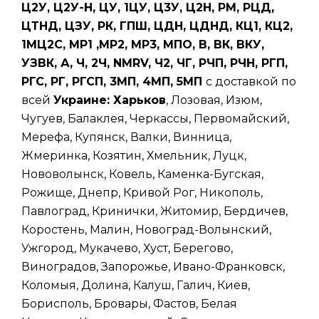
Ц2У, Ц2У-Н, ЦУ, 1ЦУ, Ц3У, Ц2Н, РМ, РЦД,
ЦТНД, ЦЗУ, РК, ГПШ, ЦДН, ЦДНД, КЦ1, КЦ2,
1МЦ2С, МР1 ,МР2, МР3, МПО, В, ВК, ВКУ,
УЗВК, А, Ч, 2Ч, NMRV, Ч2, ЧГ, РЧП, РЧН, РГП,
РГС, РГ, РГСП, 3МП, 4МП, 5МП
с доставкой по
всей
Украине: Харьков
, Лозовая, Изюм,
Чугуев, Балаклея, Черкассы, Первомайский,
Мерефа, Купянск, Валки, Винница,
Жмеринка, Козятин, Хмельник, Луцк,
Нововолынск, Ковель, Каменка-Бугская,
Рожище, Днепр, Кривой Рог, Никополь,
Павлоград, Кринички, Житомир, Бердичев,
Коростень, Малин, Новоград-Волынский,
Ужгород, Мукачево, Хуст, Берегово,
Виноградов, Запорожье, Ивано-Франковск,
Коломыя, Долина, Калуш, Галич, Киев,
Борисполь, Бровары, Фастов, Белая