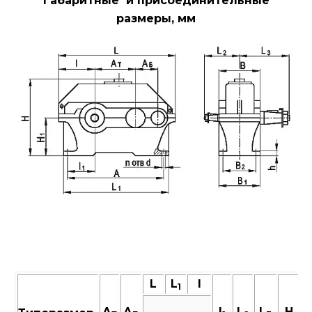
Габаритные и присоединительные
размеры, мм
L
L
I
1
А
А
I
L
L
Н