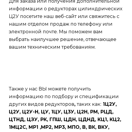
Для заказа или получения дополнительной
информации о редукторах цилиндрических
Ц2У посетите наш веб-сайт или свяжитесь с
нашим отделом продаж по телефону или
электронной почте. Мы поможем вам
выбрать наилучшее решение, отвечающее
вашим техническим требованиям.
Также у нас ВЫ можете получить
информацию по подбору и спецификации
других видов редукторов
,
таких
как:
1Ц2У,
Ц2У, Ц2У-Н, ЦУ, 1ЦУ, Ц3У, Ц2Н, РМ, РЦД,
ЦТНД, ЦЗУ, РК, ГПШ, ЦДН, ЦДНД, КЦ1, КЦ2,
1МЦ2С, МР1 ,МР2, МР3, МПО, В, ВК, ВКУ,