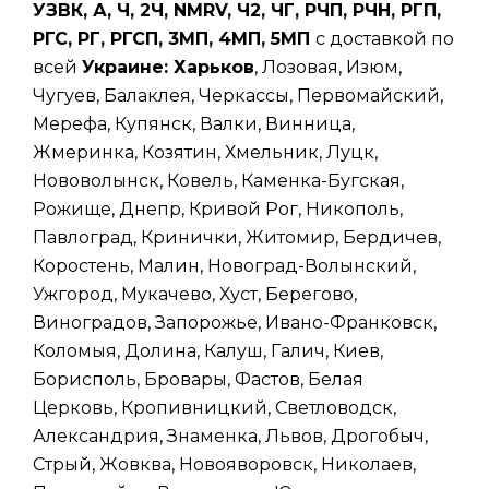
УЗВК, А, Ч, 2Ч, NMRV, Ч2, ЧГ, РЧП, РЧН, РГП,
РГС, РГ, РГСП, 3МП, 4МП, 5МП
с доставкой по
всей
Украине: Харьков
, Лозовая, Изюм,
Чугуев, Балаклея, Черкассы, Первомайский,
Мерефа, Купянск, Валки, Винница,
Жмеринка, Козятин, Хмельник, Луцк,
Нововолынск, Ковель, Каменка-Бугская,
Рожище, Днепр, Кривой Рог, Никополь,
Павлоград, Кринички, Житомир, Бердичев,
Коростень, Малин, Новоград-Волынский,
Ужгород, Мукачево, Хуст, Берегово,
Виноградов, Запорожье, Ивано-Франковск,
Коломыя, Долина, Калуш, Галич, Киев,
Борисполь, Бровары, Фастов, Белая
Церковь, Кропивницкий, Светловодск,
Александрия, Знаменка, Львов, Дрогобыч,
Стрый, Жовква, Новояворовск, Николаев,