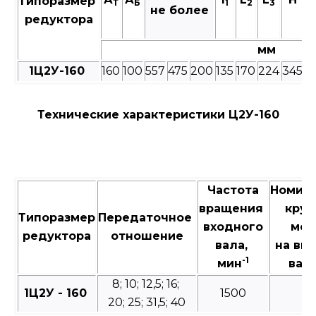
Типоразмер
Т
Б
1
2
3
не более
редуктора
мм
1Ц2У-160
160
100
557
475
200
135
170
224
345
1
Технические характеристики Ц2У-160
Частота
Номин
вращения
кру
Типоразмер
Передаточное
входного
мо
редуктора
отношение
вала,
на вы
-1
мин
валу
8; 10; 12,5; 16;
1Ц2У - 160
1500
1
20; 25; 31,5; 40