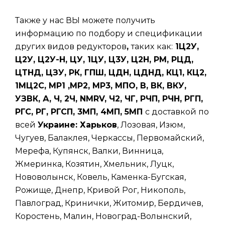
Также у нас ВЫ можете получить
информацию по подбору и спецификации
других видов редукторов
,
таких
как:
1Ц2У,
Ц2У, Ц2У-Н, ЦУ, 1ЦУ, Ц3У, Ц2Н, РМ, РЦД,
ЦТНД, ЦЗУ, РК, ГПШ, ЦДН, ЦДНД, КЦ1, КЦ2,
1МЦ2С, МР1 ,МР2, МР3, МПО, В, ВК, ВКУ,
УЗВК, А, Ч, 2Ч, NMRV, Ч2, ЧГ, РЧП, РЧН, РГП,
РГС, РГ, РГСП, 3МП, 4МП, 5МП
с доставкой по
всей
Украине: Харьков
, Лозовая, Изюм,
Чугуев, Балаклея, Черкассы, Первомайский,
Мерефа, Купянск, Валки, Винница,
Жмеринка, Козятин, Хмельник, Луцк,
Нововолынск, Ковель, Каменка-Бугская,
Рожище, Днепр, Кривой Рог, Никополь,
Павлоград, Кринички, Житомир, Бердичев,
Коростень, Малин, Новоград-Волынский,