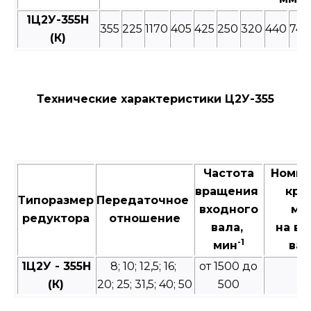
1Ц2У-355Н
355
225
1170
405
425
250
320
440
740
(К)
Технические характеристики Ц2У-355
Частота
Номи
вращения
кру
Типоразмер
Передаточное
входного
мо
редуктора
отношение
вала,
на в
-1
мин
вал
1Ц2У - 355Н
8; 10; 12,5; 16;
от 1500 до
1
(К)
20; 25; 31,5; 40; 50
500