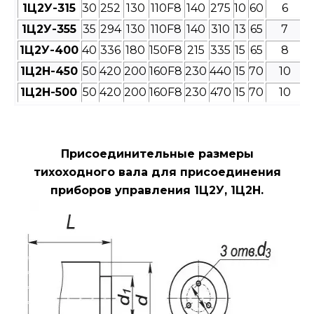
1Ц2У-315
30
252
130
110F8
140
275
10
60
6
1Ц2У-355
35
294
130
110F8
140
310
13
65
7
1Ц2У-400
40
336
180
150F8
215
335
15
65
8
1Ц2Н-450
50
420
200
160F8
230
440
15
70
10
1Ц2Н-500
50
420
200
160F8
230
470
15
70
10
Присоединительные размеры
тихоходного вала для присоединения
приборов управления 1Ц2У, 1Ц2Н.