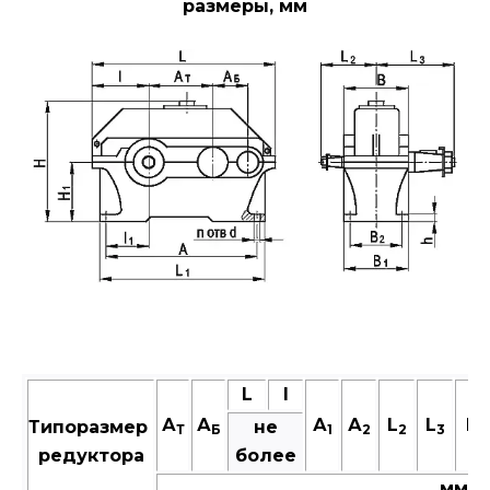
размеры, мм
L
I
А
А
А
А
L
L
Н
Типоразмер
не
Т
Б
1
2
2
3
редуктора
более
мм