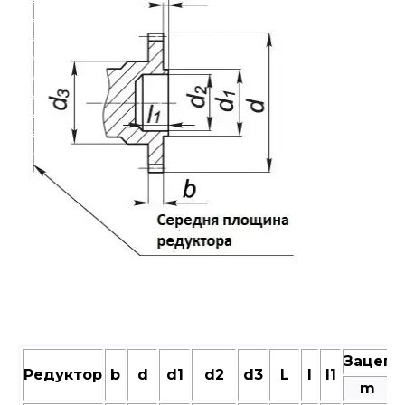
Зацепл
Редуктор
b
d
d1
d2
d3
L
l
l1
m