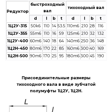
быстроходный
тихоходный вал
вал
Редуктор
d
l
b
t
d
l
b
t
1Ц2У-315
50k6
110
14
53.5
110m6
210
28
116
1Ц2У-355
55m6
110
16
59
125m6
210
32
132
1Ц2У-400
60m6
140
18
64
140m6
250
36
148
1Ц2Н-450
80m6
170
22
85
160m6
300
40
169
1Ц2Н-500
90m6
170
25
95
180m6
300
45
190
Присоединительные размеры
тихоходного вала в виде зубчатой
полумуфты 1Ц2У, 1Ц2Н.