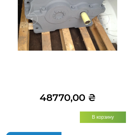
<
>
48770,00
₴
В корзину