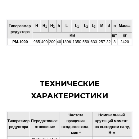
Н
Н
Н
h
L
L
L
L
M
d
n
Масса
Типоразмер
1
2
1
2
3
редуктора
мм
шт
кг
РМ-1000
965
400
200
40
1896
1350
550
633
257
32
8
2420
ТЕХНИЧЕСКИЕ
ХАРАКТЕРИСТИКИ
Частота
Номинальный
Типоразмер
Передаточное
вращения
крутящий момент
редуктора
отношение
входного вала,
на выходном валу,
-1
мин
Н·м