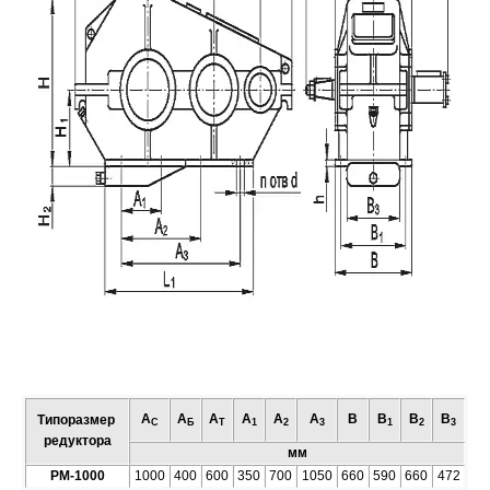
А
А
А
А
А
А
В
В
В
В
Типоразмер
C
Б
T
1
2
3
1
2
3
редуктора
мм
РМ-1000
1000
400
600
350
700
1050
660
590
660
472