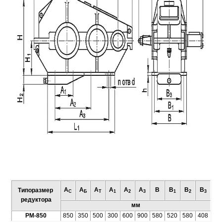
А
А
А
А
А
А
В
В
В
В
Типоразмер
C
Б
T
1
2
3
1
2
3
редуктора
мм
РМ-850
850
350
500
300
600
900
580
520
580
408