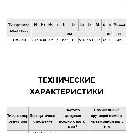
Н
Н
Н
h
L
L
L
L
M
d
n
Масса
Типоразмер
1
2
1
2
3
редуктора
мм
шт
кг
РМ-850
875
400
105
35
1632
1100
510
550
236
32
8
1462
ТЕХНИЧЕСКИЕ
ХАРАКТЕРИСТИКИ
Частота
Номинальный
Типоразмер
Передаточное
вращения
крутящий момент
редуктора
отношение
входного вала,
на выходном валу,
-1
мин
Н·м