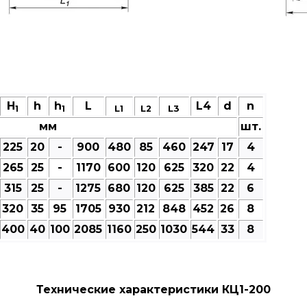
H
h
h
L
L4
d
n
L
L
L3
1
1
1
2
мм
шт.
225
20
-
900
480
85
460
247
17
4
265
25
-
1170
600
120
625
320
22
4
315
25
-
1275
680
120
625
385
22
6
320
35
95
1705
930
212
848
452
26
8
400
40
100
2085
1160
250
1030
544
33
8
Технические характеристики КЦ1-200