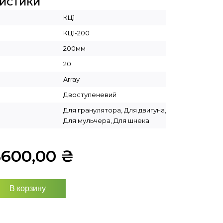
РИСТИКИ
КЦ1
КЦ1-200
200мм
20
Array
Двоступеневий
Для гранулятора, Для двигуна,
Для мульчера, Для шнека
8600,00
₴
В корзину