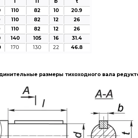
l
l1
b
t
0
110
82
10
20.9
0
110
82
12
26
0
110
82
12
26
0
140
105
16
31.4
0
170
130
22
46.8
динительные размеры тихоходного вала редукто