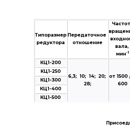
Часто
вращен
Типоразмер
Передаточное
входно
редуктора
отношение
вала,
-1
мин
КЦ1-200
КЦ1-250
6,3; 10; 14; 20;
от 1500
КЦ1-300
28;
600
КЦ1-400
КЦ1-500
Присоед