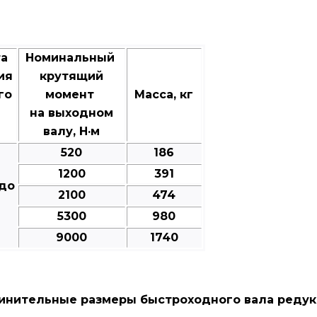
та
Номинальный
ия
крутящий
го
момент
Масса, кг
на выходном
валу, Н·м
520
186
1200
391
 до
2100
474
5300
980
9000
1740
инительные размеры быстроходного вала редукт